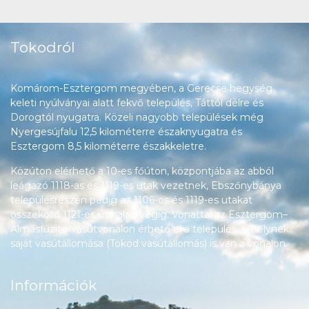
Tokodról
Komárom-Esztergom megyében, a Gerecse hegység
keleti nyúlványai alatt fekvő település, Táttól délre és
Dorogtól nyugatra. Közeli nagyobb települések még
Nyergesújfalu 12,5 kilométerre északnyugatra és
Esztergom 8,5 kilométerre északkeletre.
Közúton elérhető a 10-es főúton, központjába az abból
leágazó 1118-as és 1119-es utak vezetnek, Ebszőnybánya
településrészén pedig az 1106-os és 1119-es utakat
összekötő 1121-es út halad végig. Vonattal az Esztergom–
Almásfüzitő-vasútvonalon érhető el a település, amelynek
saját vasútállomása (Tokod vasútállomás) is van a vonalon.
Információk