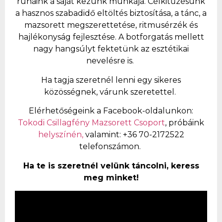
ruháink a saját kezünk munkája.
Célkitűzésünk
a hasznos szabadidő eltöltés biztosítása, a tánc, a
mazsorett megszerettetése, ritmusérzék és
hajlékonyság fejlesztése. A botforgatás mellett
nagy hangsúlyt fektetünk az esztétikai
nevelésre is.
Ha tagja szeretnél lenni egy sikeres
közösségnek, várunk szeretettel.
Elérhetőségeink a Facebook-oldalunkon:
Tokodi Csillagfény Mazsorett Csoport
, próbáink
helyszínén,
valamint: +36 70-2172522
telefonszámon.
Ha te is szeretnél velünk táncolni, keress
meg minket!