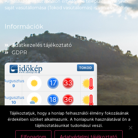
Almásfüzitő-vasútvonalon érhető el a település, amelynek
saját vasútállomása (Tokod vasútállomás) is van a vonalon.
Információk
Adatkezelés tájékoztató
GDPR
Tájékoztatjuk, hogy a honlap felhasználói élmény fokozásának
érdekében sütiket alkalmazunk. A honlapunk használatával ön a
tájékoztatásunkat tudomásul veszi.
Elfogadom
Adatvédelmi tájékoztató