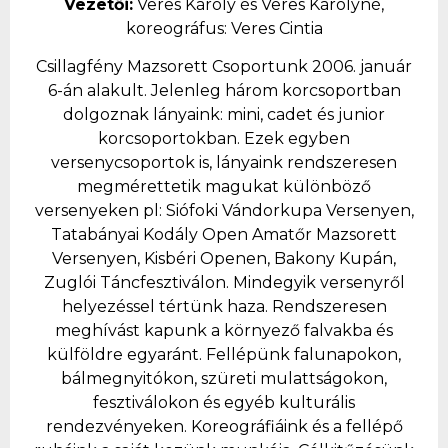
Vezetői:
Veres Kár
oly és Veres Károlyné,
koreográfus: Veres Cintia
Csillagfény Mazsorett Csoportunk 2006. január
6-án alakult. Jelenleg három korcsoportban
dolgoznak lányaink: mini, cadet és junior
korcsoportokban. Ezek egyben
versenycsoportok is, lányaink rendszeresen
megmérettetik magukat különböző
versenyeken pl: Siófoki Vándorkupa Versenyen,
Tatabányai Kodály Open Amatőr Mazsorett
Versenyen, Kisbéri Openen, Bakony Kupán,
Zuglói Táncfesztiválon. Mindegyik versenyről
helyezéssel tértünk haza. Rendszeresen
meghívást kapunk a környező falvakba és
külföldre egyaránt. Fellépünk falunapokon,
bálmegnyitókon, szüreti mulattságokon,
fesztiválokon és egyéb kulturális
rendezvényeken.
Koreográfiáink és a fellépő