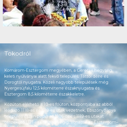
Tokodról
Komárom-Esztergom megyében, a Gerecse hegység
keleti nyúlványai alatt fekvő település, Táttól délre és
Dorogtól nyugatra. Közeli nagyobb települések még
Nyergesújfalu 12,5 kilométerre északnyugatra és
Esztergom 8,5 kilométerre északkeletre.
Közúton elérhető a 10-es főúton, központjába az abból
leágazó 1118-as és 1119-es utak vezetnek, Ebszőnybánya
településrészén pedig az 1106-os és 1119-es utakat
összekötő 1121-es út halad végig. Vonattal az Esztergom–