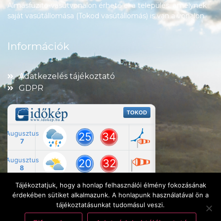
Almásfüzitő-vasútvonalon érhető el a település, amelynek
saját vasútállomása (Tokod vasútállomás) is van a vonalon.
Információk
Adatkezelés tájékoztató
GDPR
Tájékoztatjuk, hogy a honlap felhasználói élmény fokozásának
érdekében sütiket alkalmazunk. A honlapunk használatával ön a
tájékoztatásunkat tudomásul veszi.