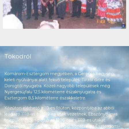
Tokodról
Komárom-Esztergom megyében, a Gerecse hegység
keleti nyúlványai alatt fekvő település, Táttól délre és
Dorogtól nyugatra. Közeli nagyobb települések még
Nyergesújfalu 12,5 kilométerre északnyugatra és
Esztergom 8,5 kilométerre északkeletre.
Közúton elérhető a 10-es főúton, központjába az abból
leágazó 1118-as és 1119-es utak vezetnek, Ebszőnybánya
településrészén pedig az 1106-os és 1119-es utakat
összekötő 1121-es út halad végig. Vonattal az Esztergom–