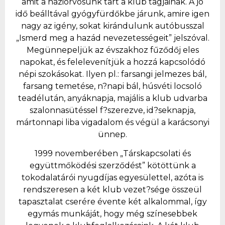
amit a háziorvosunk tart a klub tagjainak. A jó
idő beálltával gyógyfürdőkbe járunk, amire igen
nagy az igény, sokat kirándulunk autóbusszal
„Ismerd meg a hazád nevezetességeit” jelszóval.
Megünnepeljük az évszakhoz fűződőj eles
napokat, és felelevenítjük a hozzá kapcsolódó
népi szokásokat. Ilyen pl.: farsangi jelmezes bál,
farsang temetése, n?napi bál, húsvéti locsoló
teadélután, anyáknapja, majális a klub udvarba
szalonnasütéssel f?szerezve, id?seknapja,
mártonnapi liba vigadalom és végül a karácsonyi
ünnep.
1999 novemberében „Társkapcsolati és
együttmőködési szerződést” kötöttünk a
tokodalatárói nyugdíjas egyesülettel, azóta is
rendszeresen a két klub vezet?sége összeül
tapasztalat cserére évente két alkalommal, így
egymás munkáját, hogy még színesebbek