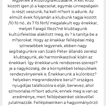
legyenek a klubfoglalkozásaink. A két klub
között igen jó a kapcsolat, egymás ünnepségein
is részt veszünk, ha kell m?sort is adunk. Az
elmúlt évek folyamán a klubunk tagjai között
/10 fő nő , és 7 fő férfi/ megalakult egy énekkar,
melyet Faragó Rezs?né klubtagunk
kultúrfelelőse alakított meg, és ? is tanítja be a
m?sorokat. Hogy az énakkar fellépései még
színesebbek legyenek, ebben nagy
segítségünkre van Szaló Péter állandó zenész
klubtagunk, aki harmonikaszóval kíséri az
énekkart. Így énekkarunk rendszeres szerepl?
je a nagyközség, de a környékbeli települések
rendezvényeinek is. Énekkarunk a különböz?
helyeken megrendezésre kerül? országos
nyugdíjas találkozóra is eljár, benevez, ahol
színvonalas m?sort adunk, ennek meg is van az
eredménye, mert fellépéseinket oklevéllel
jutalmazzák. Fellépéseinken a hagyományőrző