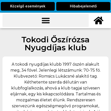
Közelgő események
Hibabejelenető
Tokodi Őszírózsa
Nyugdíjas klub
A tokodi nyugdíjas klubb 1997 őszén alakult
meg, 34 fővel. Jelenlegi létszámunk: 70-75 fő.
Klubvezető: Romsics Lukácsné alakító tag.
Kéthetente szerda délután van
klubfoglalkozás, ahová a klub tagjai szívesen
eljárnak, egy kis kikapcsolódásra. Tartalmas és
mozgalmas életet élünk. Rendszeresen
szervezünk egészségmegóvó programokat,