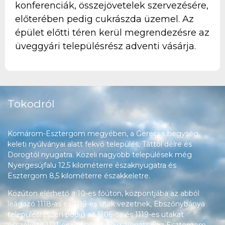
konferenciák, összejövetelek szervezésére,
előterében pedig cukrászda üzemel. Az
épület előtti téren kerül megrendezésre az
üveggyári településrész adventi vásárja.
Tokodról
Komárom-Esztergom megyében, a Gerecse hegység
keleti nyúlványai alatt fekvő település, Táttól délre és
Dorogtól nyugatra. Közeli nagyobb települések még
Nyergesújfalu 12,5 kilométerre északnyugatra és
Esztergom 8,5 kilométerre északkeletre.
Közúton elérhető a 10-es főúton, központjába az abból
leágazó 1118-as és 1119-es utak vezetnek, Ebszőnybánya
településrészén pedig az 1106-os és 1119-es utakat