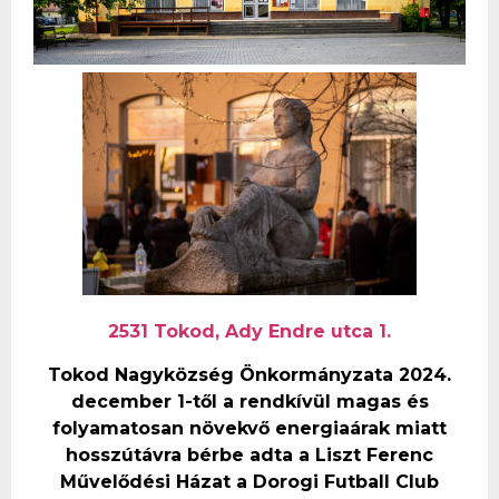
2531 Tokod, Ady Endre utca 1.
Tokod Nagyközség Önkormányzata 2024.
december 1-től a rendkívül magas és
folyamatosan növekvő energiaárak miatt
hosszútávra bérbe adta a Liszt Ferenc
Művelődési Házat a Dorogi Futball Club