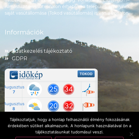
összekötő 1121-es út halad végig. Vonattal az Esztergom–
Almásfüzitő-vasútvonalon érhető el a település, amelynek
saját vasútállomása (Tokod vasútállomás) is van a vonalon.
Információk
Adatkezelés tájékoztató
GDPR
Tájékoztatjuk, hogy a honlap felhasználói élmény fokozásának
érdekében sütiket alkalmazunk. A honlapunk használatával ön a
tájékoztatásunkat tudomásul veszi.