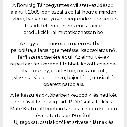
A Borvirág Táncegyüttes civil szerveződésből
alakult 2005-ben azzal a céllal, hogy a minden
évben, hagyományosan megrendezésre kerülő
Tokodi Téltemetésen zenés-táncos
produkciókkal mutatkozhasson be.
Az együttes műsora minden esetben a
paródiára, a farsangtemetéssel kapcsolatos női,
férfi szerepcserére épül. Az elmúlt évek
repertoárján szerepelt többek között cha-cha-
cha, country, charleston, rock’and roll,
„klasszikus” balett, revü, bajor tánc, musical és
operett paródia is.
A felkészülés októberben kezdődik, és heti két
próbával februárig tart. Próbáikat a Lukácsi
Máté Kultúrotthonban tartják minden kedden
és csütörtökön 19 órától.
Új tagokat, csatlakozókat szívesen látnak és