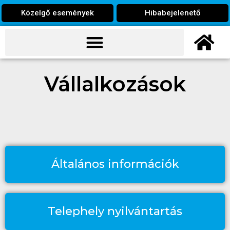
Közelgő események
Hibabejelenető
Vállalkozások
Általános információk
Telephely nyilvántartás