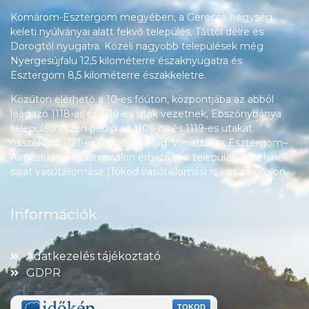
Komárom-Esztergom megyében, a Gerecse hegység
keleti nyúlványai alatt fekvő település, Táttól délre és
Dorogtól nyugatra. Közeli nagyobb települések még
Nyergesújfalu 12,5 kilométerre északnyugatra és
Esztergom 8,5 kilométerre északkeletre.
Közúton elérhető a 10-es főúton, központjába az abból
leágazó 1118-as és 1119-es utak vezetnek, Ebszőnybánya
településrészén pedig az 1106-os és 1119-es utakat
összekötő 1121-es út halad végig. Vonattal az Esztergom–
Almásfüzitő-vasútvonalon érhető el a település, amelynek
saját vasútállomása (Tokod vasútállomás) is van a vonalon.
Információk
Adatkezelés tájékoztató
GDPR