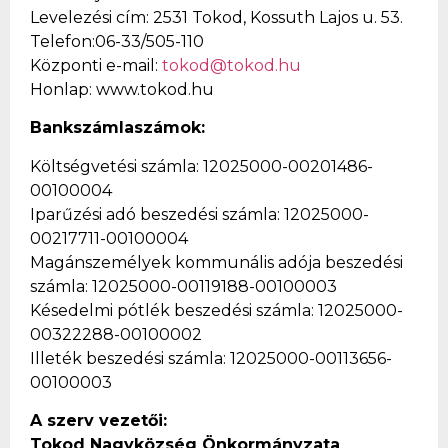
Levelezési cím:
2531 Tokod, Kossuth Lajos u. 53.
Telefon:06-33/505-110
Központi e-mail:
tokod@tokod.hu
Honlap:
www.tokod.hu
Bankszámlaszámok:
Költségvetési számla: 12025000-00201486-
00100004
Iparűzési adó beszedési számla: 12025000-
00217711-00100004
Magánszemélyek kommunális adója beszedési
számla: 12025000-00119188-00100003
Késedelmi pótlék beszedési számla: 12025000-
00322288-00100002
Illeték beszedési számla: 12025000-00113656-
00100003
A szerv vezetői:
Tokod Nagyközség Önkormányzata