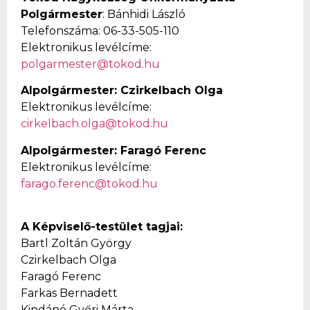
Polgármester
: Bánhidi László
Telefonszáma: 06-33-505-110
Elektronikus levélcíme:
polgarmester@tokod.hu
Alpolgármester: Czirkelbach Olga
Elektronikus levélcíme:
cirkelbach.olga@tokod.hu
Alpolgármester: Faragó Ferenc
Elektronikus levélcíme:
farago.ferenc@tokod.hu
A Képviselő-testület tagjai:
Bartl Zoltán György
Czirkelbach Olga
Faragó Ferenc
Farkas Bernadett
Kindáné Győri Márta