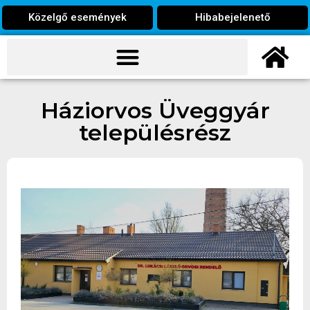
Közelgő események
Hibabejelenető
Háziorvos Üveggyár
településrész