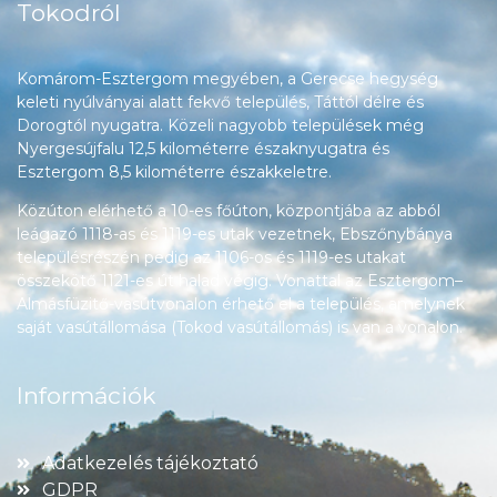
Tokodról
Komárom-Esztergom megyében, a Gerecse hegység
keleti nyúlványai alatt fekvő település, Táttól délre és
Dorogtól nyugatra. Közeli nagyobb települések még
Nyergesújfalu 12,5 kilométerre északnyugatra és
Esztergom 8,5 kilométerre északkeletre.
Közúton elérhető a 10-es főúton, központjába az abból
leágazó 1118-as és 1119-es utak vezetnek, Ebszőnybánya
településrészén pedig az 1106-os és 1119-es utakat
összekötő 1121-es út halad végig. Vonattal az Esztergom–
Almásfüzitő-vasútvonalon érhető el a település, amelynek
saját vasútállomása (Tokod vasútállomás) is van a vonalon.
Információk
Adatkezelés tájékoztató
GDPR