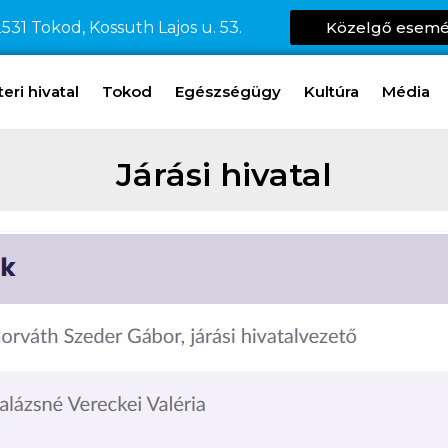
531 Tokod, Kossuth Lajos u. 53.
Közelgő esem
ri hivatal
Tokod
Egészségügy
Kultúra
Média
Járási hivatal