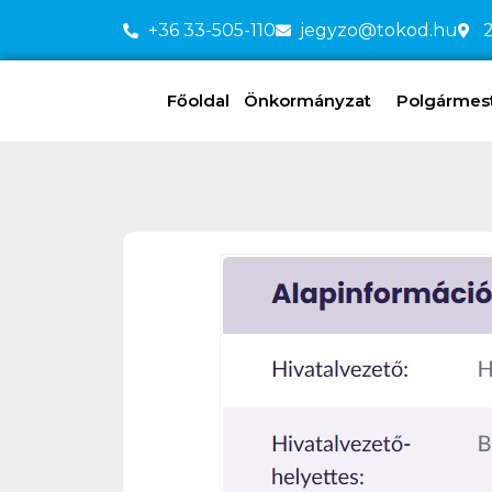
+36 33-505-110
jegyzo@tokod.hu
2
Főoldal
Önkormányzat
Polgármeste