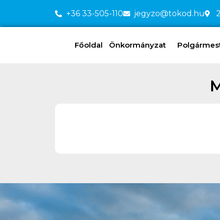
+36 33-505-110
jegyzo@tokod.hu
2
Főoldal
Önkormányzat
Polgármeste
M