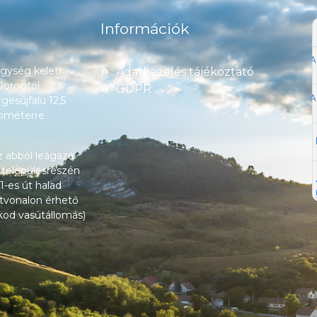
Információk
ység keleti
Adatkezelés tájékoztató
 Dorogtól
GDPR
esújfalu 12,5
lométerre
z abból leágazó
 településrészén
1-es út halad
tvonalon érhető
okod vasútállomás)