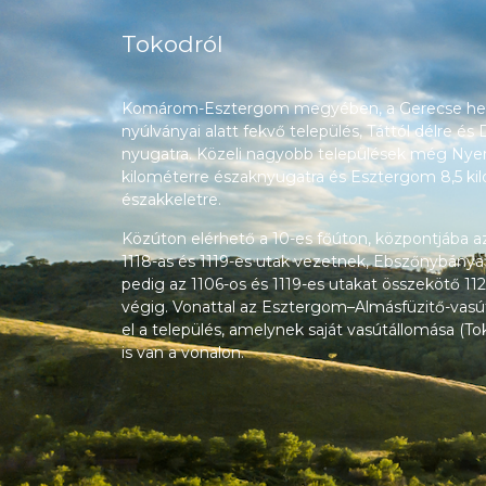
Tokodról
Komárom-Esztergom megyében, a Gerecse heg
nyúlványai alatt fekvő település, Táttól délre és
nyugatra. Közeli nagyobb települések még Nyerg
kilométerre északnyugatra és Esztergom 8,5 ki
északkeletre.
Közúton elérhető a 10-es főúton, központjába a
1118-as és 1119-es utak vezetnek, Ebszőnybánya
pedig az 1106-os és 1119-es utakat összekötő 112
végig. Vonattal az Esztergom–Almásfüzitő-vasú
el a település, amelynek saját vasútállomása (T
is van a vonalon.