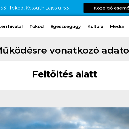
531 Tokod, Kossuth Lajos u. 53.
Közelgő esem
ri hivatal
Tokod
Egészségügy
Kultúra
Média
űködésre vonatkozó adat
Feltöltés alatt