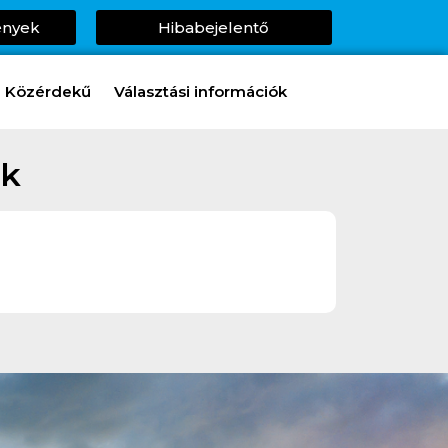
ények
Hibabejelentő
Közérdekű
Választási információk
ok