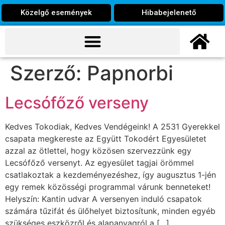
Közelgő események
Hibabejelenető
Szerző:
Papnorbi
Lecsófőző verseny
Kedves Tokodiak, Kedves Vendégeink! A 2531 Gyerekkel
csapata megkereste az Együtt Tokodért Egyesületet
azzal az ötlettel, hogy közösen szervezzünk egy
Lecsófőző versenyt. Az egyesület tagjai örömmel
csatlakoztak a kezdeményezéshez, így augusztus 1-jén
egy remek közösségi programmal várunk benneteket!
Helyszín: Kantin udvar A versenyen induló csapatok
számára tűzifát és ülőhelyet biztosítunk, minden egyéb
szükséges eszközről és alapanyagról a […]