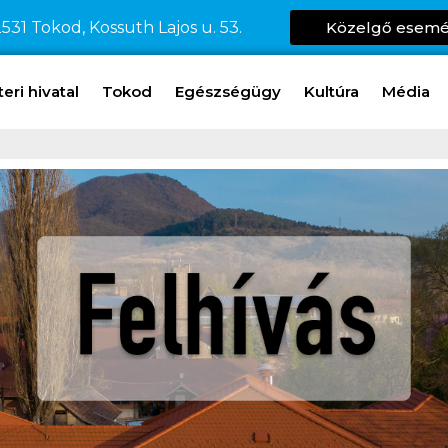
531 Tokod, Kossuth Lajos u. 53.
Közelgő esem
ri hivatal
Tokod
Egészségügy
Kultúra
Média