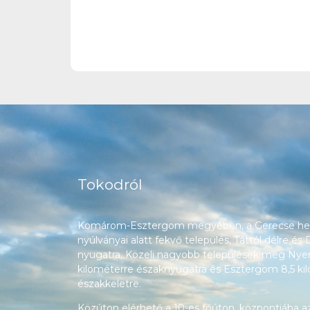
Tokodról
Komárom-Esztergom megyében, a Gerecse heg
nyúlványai alatt fekvő település, Táttól délre és
nyugatra. Közeli nagyobb települések még Nyerg
kilométerre északnyugatra és Esztergom 8,5 ki
északkeletre.
Közúton elérhető a 10-es főúton, központjába a