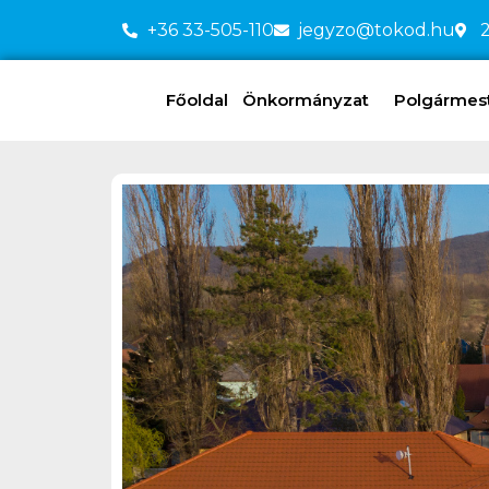
+36 33-505-110
jegyzo@tokod.hu
2
Főoldal
Önkormányzat
Polgármeste