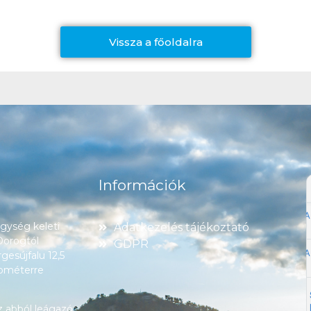
Vissza a főoldalra
Információk
ység keleti
Adatkezelés tájékoztató
 Dorogtól
GDPR
esújfalu 12,5
lométerre
z abból leágazó