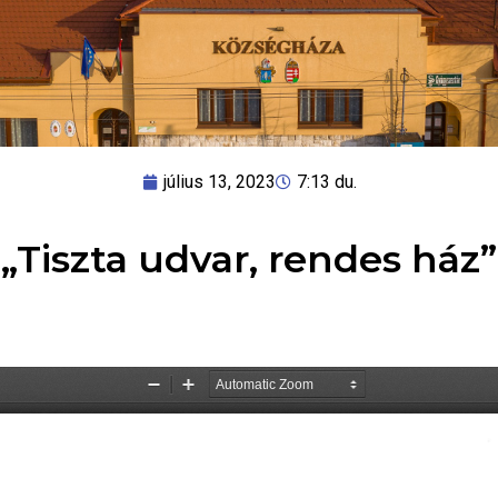
július 13, 2023
7:13 du.
„Tiszta udvar, rendes ház”