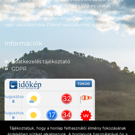
településrészén pedig az 1106-os és 1119-es utakat
összekötő 1121-es út halad végig. Vonattal az Esztergom–
Almásfüzitő-vasútvonalon érhető el a település, amelynek
saját vasútállomása (Tokod vasútállomás) is van a vonalon.
Információk
Adatkezelés tájékoztató
GDPR
Tájékoztatjuk, hogy a honlap felhasználói élmény fokozásának
érdekében sütiket alkalmazunk. A honlapunk használatával ön a