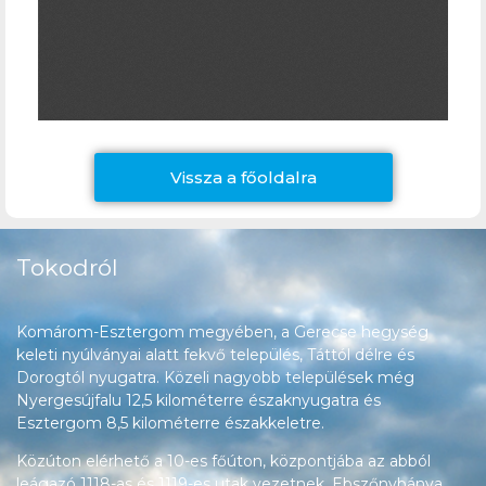
Vissza a főoldalra
Tokodról
Komárom-Esztergom megyében, a Gerecse hegység
keleti nyúlványai alatt fekvő település, Táttól délre és
Dorogtól nyugatra. Közeli nagyobb települések még
Nyergesújfalu 12,5 kilométerre északnyugatra és
Esztergom 8,5 kilométerre északkeletre.
Közúton elérhető a 10-es főúton, központjába az abból
leágazó 1118-as és 1119-es utak vezetnek, Ebszőnybánya