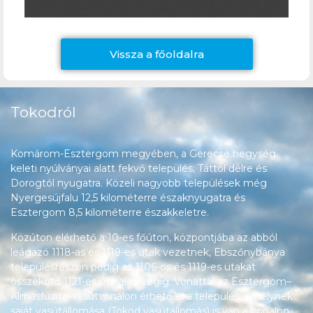
Vissza a főoldalra
Tokodról
Komárom-Esztergom megyében, a Gerecse hegység
keleti nyúlványai alatt fekvő település, Táttól délre és
Dorogtól nyugatra. Közeli nagyobb települések még
Nyergesújfalu 12,5 kilométerre északnyugatra és
Esztergom 8,5 kilométerre északkeletre.
Közúton elérhető a 10-es főúton, központjába az abból
leágazó 1118-as és 1119-es utak vezetnek, Ebszőnybánya
településrészén pedig az 1106-os és 1119-es utakat
összekötő 1121-es út halad végig. Vonattal az Esztergom–
Almásfüzitő-vasútvonalon érhető el a település, amelynek
saját vasútállomása (Tokod vasútállomás) is van a vonalon.