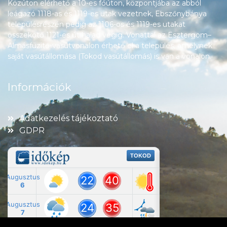
Közúton elérhető a 10-es főúton, központjába az abból
leágazó 1118-as és 1119-es utak vezetnek, Ebszőnybánya
településrészén pedig az 1106-os és 1119-es utakat
összekötő 1121-es út halad végig. Vonattal az Esztergom–
Almásfüzitő-vasútvonalon érhető el a település, amelynek
saját vasútállomása (Tokod vasútállomás) is van a vonalon.
Információk
Adatkezelés tájékoztató
GDPR