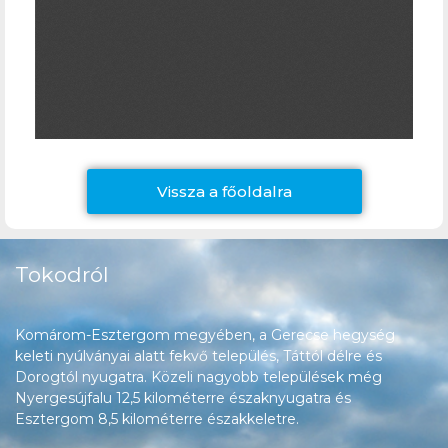
Vissza a főoldalra
Tokodról
Komárom-Esztergom megyében, a Gerecse hegység
keleti nyúlványai alatt fekvő település, Táttól délre és
Dorogtól nyugatra. Közeli nagyobb települések még
Nyergesújfalu 12,5 kilométerre északnyugatra és
Esztergom 8,5 kilométerre északkeletre.