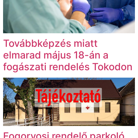
Továbbképzés miatt
elmarad május 18-án a
fogászati rendelés Tokodon
Fogorvosi rendelő parkoló