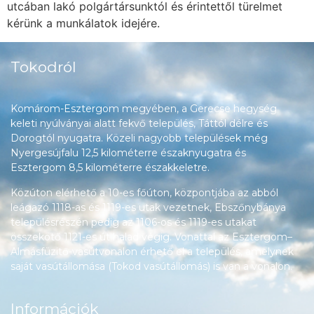
utcában lakó polgártársunktól és érintettől türelmet
kérünk a munkálatok idejére.
Tokodról
Komárom-Esztergom megyében, a Gerecse hegység
keleti nyúlványai alatt fekvő település, Táttól délre és
Dorogtól nyugatra. Közeli nagyobb települések még
Nyergesújfalu 12,5 kilométerre északnyugatra és
Esztergom 8,5 kilométerre északkeletre.
Közúton elérhető a 10-es főúton, központjába az abból
leágazó 1118-as és 1119-es utak vezetnek, Ebszőnybánya
településrészén pedig az 1106-os és 1119-es utakat
összekötő 1121-es út halad végig. Vonattal az Esztergom–
Almásfüzitő-vasútvonalon érhető el a település, amelynek
saját vasútállomása (Tokod vasútállomás) is van a vonalon.
Információk