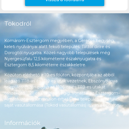
Tokodról
Komárom-Esztergom megyében, a Gerecse hegység
keleti nyúlványai alatt fekvő település, Táttól délre és
Dorogtól nyugatra. Közeli nagyobb települések még
Nyergesújfalu 12,5 kilométerre északnyugatra és
Esztergom 8,5 kilométerre északkeletre.
Közúton elérhető a 10-es főúton, központjába az abból
leágazó 1118-as és 1119-es utak vezetnek, Ebszőnybánya
településrészén pedig az 1106-os és 1119-es utakat
összekötő 1121-es út halad végig. Vonattal az Esztergom–
Almásfüzitő-vasútvonalon érhető el a település, amelynek
saját vasútállomása (Tokod vasútállomás) is van a vonalon.
Információk