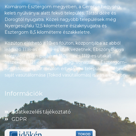
Komárom-Esztergom megyében, a Gerecse hegység
keleti nyúlványai alatt fekvő település, Táttól délre és
Dorogtól nyugatra. Közeli nagyobb települések még
Nyergesújfalu 12,5 kilométerre északnyugatra és
Esztergom 8,5 kilométerre északkeletre.
Közúton elérhető a 10-es főúton, központjába az abból
leágazó 1118-as és 1119-es utak vezetnek, Ebszőnybánya
településrészén pedig az 1106-os és 1119-es utakat
összekötő 1121-es út halad végig. Vonattal az Esztergom–
Almásfüzitő-vasútvonalon érhető el a település, amelynek
saját vasútállomása (Tokod vasútállomás) is van a vonalon.
Információk
Adatkezelés tájékoztató
GDPR