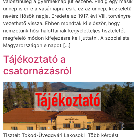
valószínűleg a gyermeknap jut eszébe. Pedig egy másik
ünnep is erre a vasárnapra esik, ez az ünnep, közkeletű
nevén: Hősök napja. Eredete az 1917. évi VIII. törvényre
vezethető vissza. Ebben mondták ki először, hogy
nemzetünk hősi halottainak kegyeletteljes tiszteletét
megfelelő módon kifejezésre kell juttatni. A szocialista
Magyarországon e napot […]
Tájékoztató a
csatornázásról
Tisztelt Tokod-Üveggyári Lakosok! Több kérdést