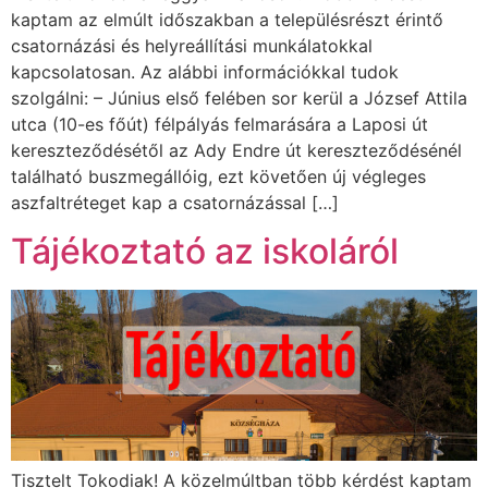
kaptam az elmúlt időszakban a településrészt érintő
csatornázási és helyreállítási munkálatokkal
kapcsolatosan. Az alábbi információkkal tudok
szolgálni: – Június első felében sor kerül a József Attila
utca (10-es főút) félpályás felmarására a Laposi út
kereszteződésétől az Ady Endre út kereszteződésénél
található buszmegállóig, ezt követően új végleges
aszfaltréteget kap a csatornázással […]
Tájékoztató az iskoláról
Tisztelt Tokodiak! A közelmúltban több kérdést kaptam