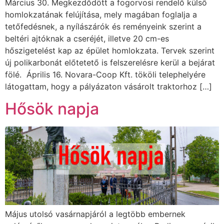
Március 30. Megkezdődött a fogorvosi rendelő külső
homlokzatának felújítása, mely magában foglalja a
tetőfedésnek, a nyílászárók és reményeink szerint a
beltéri ajtóknak a cseréjét, illetve 20 cm-es
hőszigetelést kap az épület homlokzata. Tervek szerint
új polikarbonát előtetető is felszerelésre kerül a bejárat
fölé. Április 16. Novara-Coop Kft. tököli telephelyére
látogattam, hogy a pályázaton vásárolt traktorhoz […]
Hősök napja
Május utolsó vasárnapjáról a legtöbb embernek