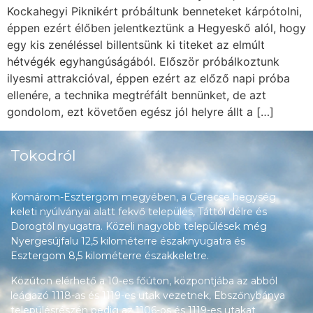
Kockahegyi Piknikért próbáltunk benneteket kárpótolni,
éppen ezért élőben jelentkeztünk a Hegyeskő alól, hogy
egy kis zenéléssel billentsünk ki titeket az elmúlt
hétvégék egyhangúságából. Először próbálkoztunk
ilyesmi attrakcióval, éppen ezért az előző napi próba
ellenére, a technika megtréfált bennünket, de azt
gondolom, ezt követően egész jól helyre állt a […]
Tokodról
Komárom-Esztergom megyében, a Gerecse hegység
keleti nyúlványai alatt fekvő település, Táttól délre és
Dorogtól nyugatra. Közeli nagyobb települések még
Nyergesújfalu 12,5 kilométerre északnyugatra és
Esztergom 8,5 kilométerre északkeletre.
Közúton elérhető a 10-es főúton, központjába az abból
leágazó 1118-as és 1119-es utak vezetnek, Ebszőnybánya
településrészén pedig az 1106-os és 1119-es utakat