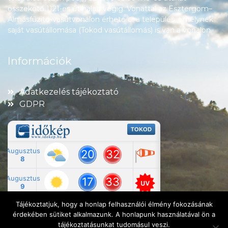
összekötő 1121-es út halad végig. Vonattal az Esztergom–
Almásfüzitő-vasútvonalon érhető el a település, amelynek
saját vasútállomása (Tokod vasútállomás) is van a vonalon.
Információk
Adatkezelés tájékoztató
GDPR
Tájékoztatjuk, hogy a honlap felhasználói élmény fokozásának
érdekében sütiket alkalmazunk. A honlapunk használatával ön a
tájékoztatásunkat tudomásul veszi.