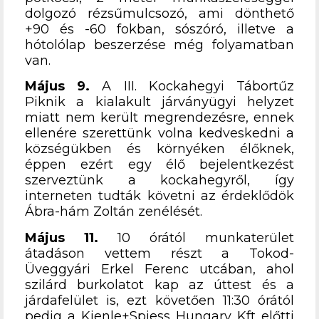
dolgozó rézsűmulcsozó, ami dönthető
+90 és -60 fokban, sószóró, illetve a
hótolólap beszerzése még folyamatban
van.
Május 9.
A III. Kockahegyi Tábortűz
Piknik a kialakult járványügyi helyzet
miatt nem került megrendezésre, ennek
ellenére szerettünk volna kedveskedni a
községükben és környéken élőknek,
éppen ezért egy élő bejelentkezést
szerveztünk a kockahegyről, így
interneten tudták követni az érdeklődök
Ábra-hám Zoltán zenélését.
Május 11.
10 órától munkaterület
átadáson vettem részt a Tokod-
Üveggyári Erkel Ferenc utcában, ahol
szilárd burkolatot kap az úttest és a
járdafelület is, ezt követően 11:30 órától
pedig a Kienle+Spiess Hungary Kft előtti