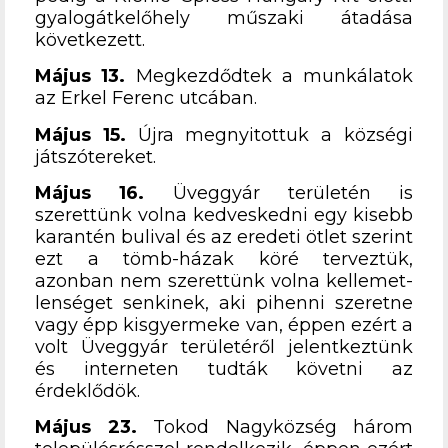
gyalogátkelőhely műszaki átadása
következett.
Május 13.
Megkezdődtek a munkálatok
az Erkel Ferenc utcában.
Május 15.
Újra megnyitottuk a községi
játszótereket.
Május 16.
Üveggyár területén is
szerettünk volna kedveskedni egy kisebb
karantén bulival és az eredeti ötlet szerint
ezt a tömb-házak köré terveztük,
azonban nem szerettünk volna kellemet-
lenséget senkinek, aki pihenni szeretne
vagy épp kisgyermeke van, éppen ezért a
volt Üveggyár területéről jelentkeztünk
és interneten tudták követni az
érdeklődök.
Május 23.
Tokod Nagyközség három