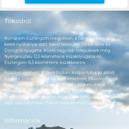
Tokodról
Komárom-Esztergom megyében, a Gerecse hegység
keleti nyúlványai alatt fekvő település, Táttól délre és
Dorogtól nyugatra. Közeli nagyobb települések még
Nyergesújfalu 12,5 kilométerre északnyugatra és
Esztergom 8,5 kilométerre északkeletre.
Közúton elérhető a 10-es főúton, központjába az abból
leágazó 1118-as és 1119-es utak vezetnek, Ebszőnybánya
településrészén pedig az 1106-os és 1119-es utakat
összekötő 1121-es út halad végig. Vonattal az Esztergom–
Almásfüzitő-vasútvonalon érhető el a település, amelynek
saját vasútállomása (Tokod vasútállomás) is van a vonalon.
Információk