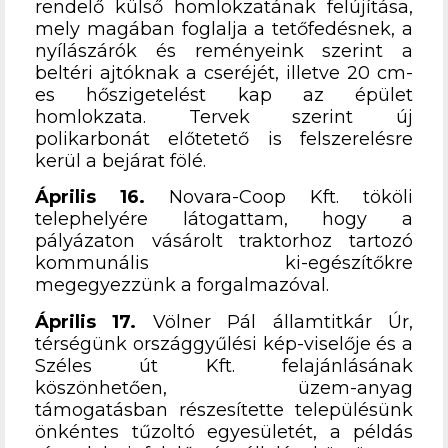
rendelő külső homlokzatának felújítása,
mely magában foglalja a tetőfedésnek, a
nyílászárók és reményeink szerint a
beltéri ajtóknak a cseréjét, illetve 20 cm-
es hőszigetelést kap az épület
homlokzata. Tervek szerint új
polikarbonát előtetető is felszerelésre
kerül a bejárat fölé.
Április 16.
Novara-Coop Kft. tököli
telephelyére látogattam, hogy a
pályázaton vásárolt traktorhoz tartozó
kommunális ki-egészítőkre
megegyezzünk a forgalmazóval.
Április 17.
Völner Pál államtitkár Úr,
térségünk országgyűlési kép-viselője és a
Széles út Kft. felajánlásának
köszönhetően, üzem-anyag
támogatásban részesítette településünk
önkéntes tűzoltó egyesületét, a példás