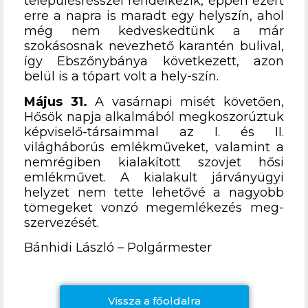
településrésszel rendelkezik, éppen ezért
erre a napra is maradt egy helyszín, ahol
még nem kedveskedtünk a már
szokásosnak nevezhető karantén bulival,
így Ebszőnybánya következett, azon
belül is a tópart volt a hely-szín.
Május 31.
A vasárnapi misét követően,
Hősök napja alkalmából megkoszorúztuk
képviselő-társaimmal az I. és II.
világháborús emlékműveket, valamint a
nemrégiben kialakított szovjet hősi
emlékművet. A kialakult járványügyi
helyzet nem tette lehetővé a nagyobb
tömegeket vonzó megemlékezés meg-
szervezését.
Bánhidi László – Polgármester
Vissza a főoldalra