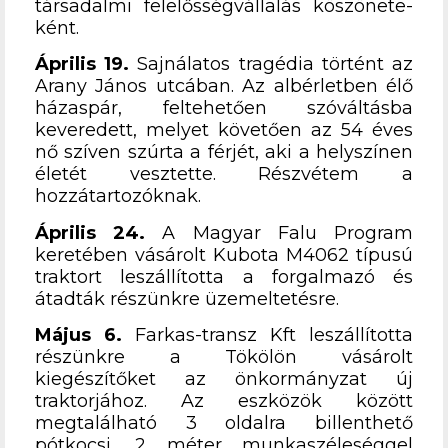
társadalmi felelősségvállalás köszönete-
ként.
Április 19.
Sajnálatos tragédia történt az
Arany János utcában. Az albérletben élő
házaspár, feltehetően szóváltásba
keveredett, melyet követően az 54 éves
nő szíven szúrta a férjét, aki a helyszínen
életét vesztette. Részvétem a
hozzátartozóknak.
Április 24.
A Magyar Falu Program
keretében vásárolt Kubota M4062 típusú
traktort leszállította a forgalmazó és
átadták részünkre üzemeltetésre.
Május 6.
Farkas-transz Kft leszállította
részünkre a Tökölön vásárolt
kiegészítőket az önkormányzat új
traktorjához. Az eszközök között
megtalálható 3 oldalra billenthető
pótkocsi, 2 méter munkaszéleséggel