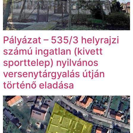
Pályázat – 535/3 helyrajzi
számú ingatlan (kivett
sporttelep) nyilvános
versenytárgyalás útján
történő eladása