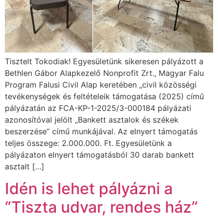
Tisztelt Tokodiak! Egyesületünk sikeresen pályázott a
Bethlen Gábor Alapkezelő Nonprofit Zrt., Magyar Falu
Program Falusi Civil Alap keretében „civil közösségi
tevékenységek és feltételeik támogatása (2025) című
pályázatán az FCA-KP-1-2025/3-000184 pályázati
azonosítóval jelölt „Bankett asztalok és székek
beszerzése” című munkájával. Az elnyert támogatás
teljes összege: 2.000.000. Ft. Egyesületünk a
pályázaton elnyert támogatásból 30 darab bankett
asztalt […]
Idén is lehet pályázni a
“Tiszta udvar, rendes ház”