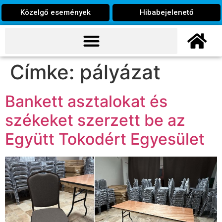
Közelgő események
Hibabejelenető
Címke:
pályázat
Bankett asztalokat és
székeket szerzett be az
Együtt Tokodért Egyesület