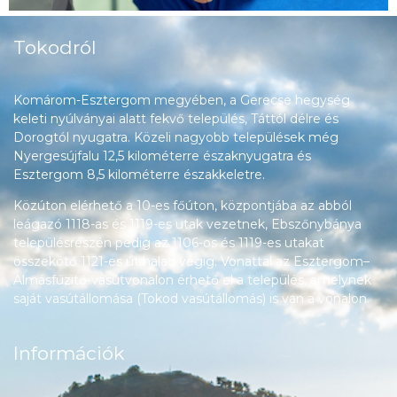
Tokodról
Komárom-Esztergom megyében, a Gerecse hegység
keleti nyúlványai alatt fekvő település, Táttól délre és
Dorogtól nyugatra. Közeli nagyobb települések még
Nyergesújfalu 12,5 kilométerre északnyugatra és
Esztergom 8,5 kilométerre északkeletre.
Közúton elérhető a 10-es főúton, központjába az abból
leágazó 1118-as és 1119-es utak vezetnek, Ebszőnybánya
településrészén pedig az 1106-os és 1119-es utakat
összekötő 1121-es út halad végig. Vonattal az Esztergom–
Almásfüzitő-vasútvonalon érhető el a település, amelynek
saját vasútállomása (Tokod vasútállomás) is van a vonalon.
Információk