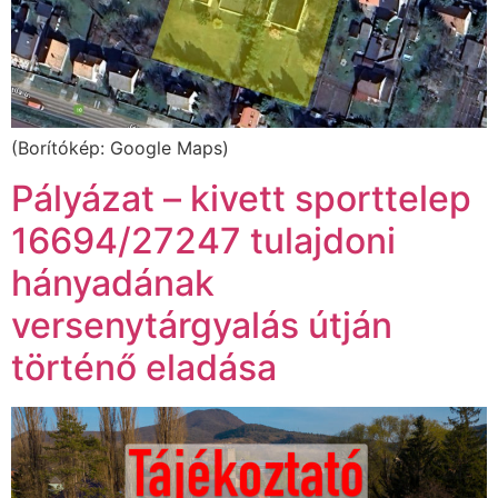
(Borítókép: Google Maps)
Pályázat – kivett sporttelep
16694/27247 tulajdoni
hányadának
versenytárgyalás útján
történő eladása