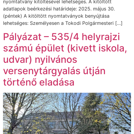
nyomtatvány kitöltésével lehetséges. A kitöltött
adatlapok beérkezési határideje: 2025. május 30.
(péntek) A kitöltött nyomtatványok benyújtása
lehetséges: Személyesen a Tokodi Polgármesteri […]
Pályázat – 535/4 helyrajzi
számú épület (kivett iskola,
udvar) nyilvános
versenytárgyalás útján
történő eladása