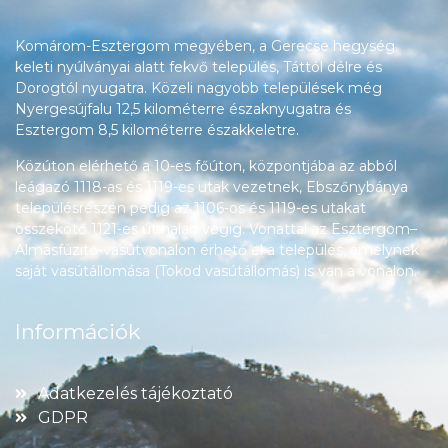
Komárom-Esztergom megyében, a Gerecse hegység
keleti nyúlványai alatt fekvő település, Táttól délre és
Dorogtól nyugatra. Közeli nagyobb települések még
Nyergesújfalu 12,5 kilométerre északnyugatra és
Esztergom 8,5 kilométerre északkeletre.
Közúton elérhető a 10-es főúton, központjába az abból
leágazó 1118-as és 1119-es utak vezetnek, Ebszőnybánya
településrészén pedig az 1106-os és 1119-es utakat
összekötő 1121-es út halad végig. Vonattal az Esztergom–
Almásfüzitő-vasútvonalon érhető el a település, amelynek
saját vasútállomása (Tokod vasútállomás) is van a vonalon.
Információk
Adatkezelés tájékoztató
GDPR