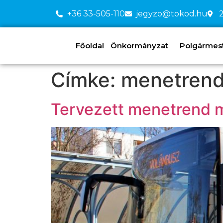
+36 33-505-110
jegyzo@tokod.hu
2
Főoldal
Önkormányzat
Polgármeste
Címke:
menetrend
Tervezett menetrend 