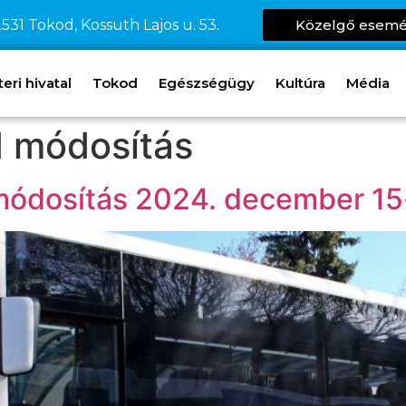
531 Tokod, Kossuth Lajos u. 53.
Közelgő esem
ri hivatal
Tokod
Egészségügy
Kultúra
Média
 módosítás
módosítás 2024. december 15