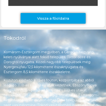
Vissza a főoldalra
Tokodról
Komárom-Esztergom megyében, a Gerecse hegység
keleti nyúlványai alatt fekvő település, Táttól délre és
Dorogtól nyugatra. Közeli nagyobb települések még
Nyergesújfalu 12,5 kilométerre északnyugatra és
Esztergom 8,5 kilométerre északkeletre.
Közúton elérhető a 10-es főúton, központjába az abból
leágazó 1118-as és 1119-es utak vezetnek, Ebszőnybánya
településrészén pedig az 1106-os és 1119-es utakat
összekötő 1121-es út halad végig. Vonattal az Esztergom–
Almásfüzitő-vasútvonalon érhető el a település, amelynek
saját vasútállomása (Tokod vasútállomás) is van a vonalon.