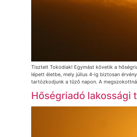
Tisztelt Tokodiak! Egymást követik a hőségri
lépett életbe, mely július 4-ig biztosan érvé
tartózkodjunk a tűző napon. A megszokottnál 
Hőségriadó lakossági 