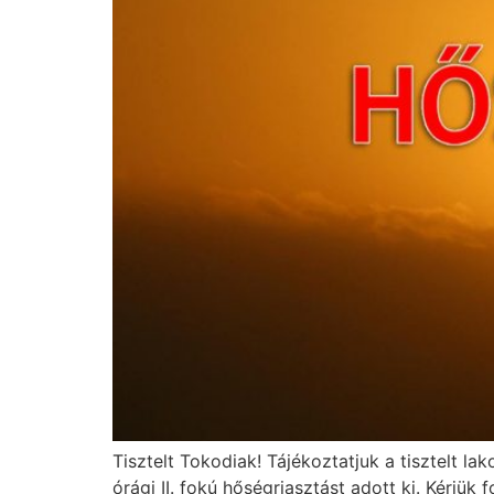
Tisztelt Tokodiak! Tájékoztatjuk a tisztelt l
órági II. fokú hőségriasztást adott ki. Kérjü