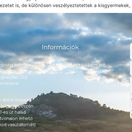
zetet is, de különösen veszélyeztetettek a kisgyermekek, 
Információk
ység keleti
Adatkezelés tájékoztató
 Dorogtól
GDPR
esújfalu 12,5
lométerre
z abból leágazó
 településrészén
1-es út halad
tvonalon érhető
okod vasútállomás)