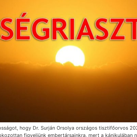
akosságot, hogy Dr. Surján Orsolya országos tisztifőorvos 20
k fokozottan figyeljünk embertársainkra, mert a kánikulába