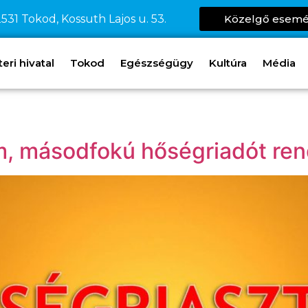
531 Tokod, Kossuth Lajos u. 53.
Közelgő esem
ri hivatal
Tokod
Egészségügy
Kultúra
Média
lám, másodfokú hőségriadót ren