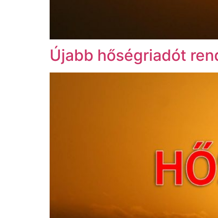
Újabb hőségriadót rend