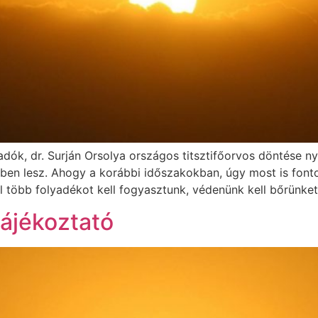
adók, dr. Surján Orsolya országos titsztifőorvos döntése n
nyben lesz. Ahogy a korábbi időszakokban, úgy most is font
több folyadékot kell fogyasztunk, védenünk kell bőrünket 
tájékoztató