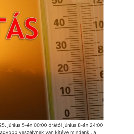
25. június 5-én 00:00 órától június 8-án 24:00
n nagyobb veszélynek van kitéve mindenki, a