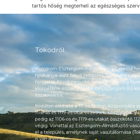
tartós hőség megterheli az egészséges szerve
Tokodról
Komárom-Esztergom megyében, a Gerecse heg
nyúlványai alatt fekvő település, Táttól délre és
nyugatra. Közeli nagyobb települések még Nyerg
kilométerre északnyugatra és Esztergom 8,5 ki
északkeletre.
Közúton elérhető a 10-es főúton, központjába a
1118-as és 1119-es utak vezetnek, Ebszőnybánya
pedig az 1106-os és 1119-es utakat összekötő 112
végig. Vonattal az Esztergom–Almásfüzitő-vasú
el a település, amelynek saját vasútállomása (T
is van a vonalon.