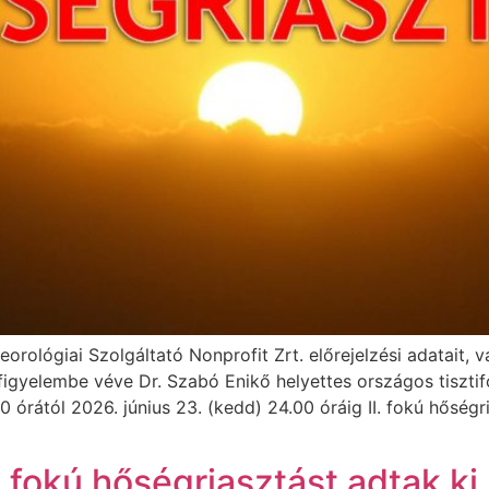
rológiai Szolgáltató Nonprofit Zrt. előrejelzési adatait,
igyelembe véve Dr. Szabó Enikő helyettes országos tisztif
órától 2026. június 23. (kedd) 24.00 óráig II. fokú hőségri
I. fokú hőségriasztást adtak ki