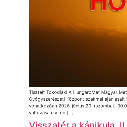
Tisztelt Tokodiak! A HungaroMet Magyar Meteo
Gyógyszerészeti Központ szakmai ajánlásait f
vonatkozóan 2026. június 20. (szombat) 00.00 
változása esetén […]
Visszatér a kánikula, I