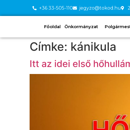
+36 33-505-110
jegyzo@tokod.hu
2
Főoldal
Önkormányzat
Polgármeste
Címke:
kánikula
Itt az idei első hőhul