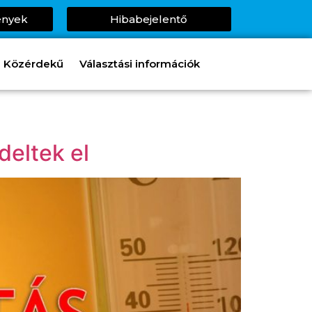
ények
Hibabejelentő
Közérdekű
Választási információk
deltek el