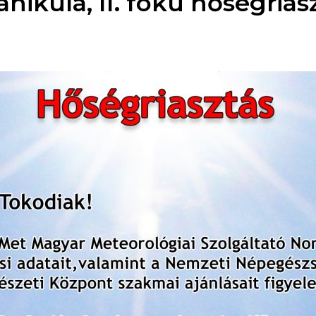
ánikula, II. fokú hőségrias