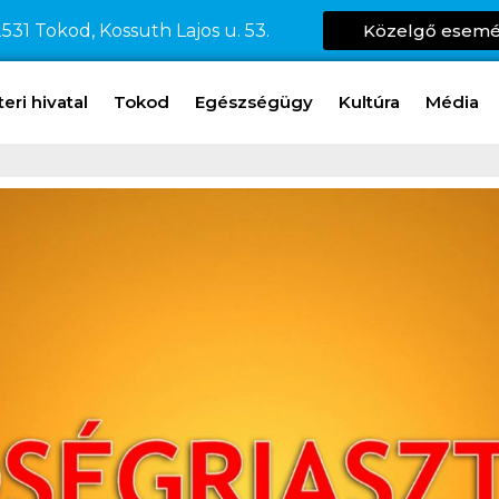
531 Tokod, Kossuth Lajos u. 53.
Közelgő esem
ri hivatal
Tokod
Egészségügy
Kultúra
Média