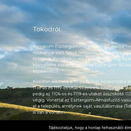
Tokodról
Komárom-Esztergom megyében, a Gerecse heg
nyúlványai alatt fekvő település, Táttól délre és
nyugatra. Közeli nagyobb települések még Nyerg
kilométerre északnyugatra és Esztergom 8,5 ki
északkeletre.
Közúton elérhető a 10-es főúton, központjába a
1118-as és 1119-es utak vezetnek, Ebszőnybánya
pedig az 1106-os és 1119-es utakat összekötő 112
végig. Vonattal az Esztergom–Almásfüzitő-vasú
el a település, amelynek saját vasútállomása (T
is van a vonalon.
Tájékoztatjuk, hogy a honlap felhasználói é