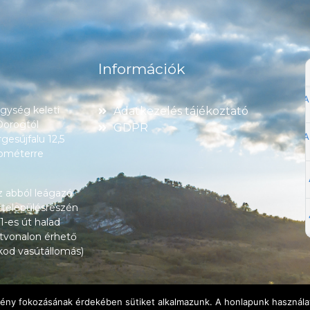
Információk
ység keleti
Adatkezelés tájékoztató
 Dorogtól
GDPR
esújfalu 12,5
lométerre
z abból leágazó
 településrészén
1-es út halad
tvonalon érhető
okod vasútállomás)
lmény fokozásának érdekében sütiket alkalmazunk. A honlapunk használat