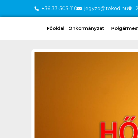
+36 33-505-110
jegyzo@tokod.hu
2
Főoldal
Önkormányzat
Polgármeste