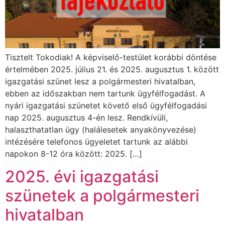
Tisztelt Tokodiak! A képviselő-testület korábbi döntése
értelmében 2025. július 21. és 2025. augusztus 1. között
igazgatási szünet lesz a polgármesteri hivatalban,
ebben az időszakban nem tartunk ügyfélfogadást. A
nyári igazgatási szünetet követő első ügyfélfogadási
nap 2025. augusztus 4-én lesz. Rendkívüli,
halaszthatatlan ügy (halálesetek anyakönyvezése)
intézésére telefonos ügyeletet tartunk az alábbi
napokon 8-12 óra között: 2025. […]
2025. évi igazgatási
szünetek a polgármesteri
hivatalban