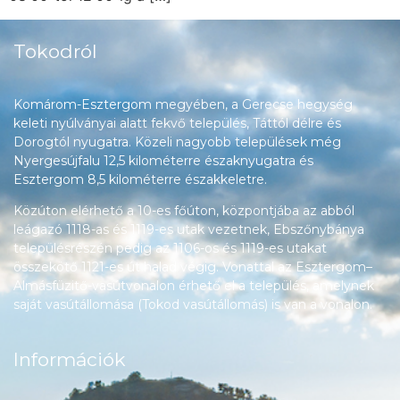
Tokodról
Komárom-Esztergom megyében, a Gerecse hegység
keleti nyúlványai alatt fekvő település, Táttól délre és
Dorogtól nyugatra. Közeli nagyobb települések még
Nyergesújfalu 12,5 kilométerre északnyugatra és
Esztergom 8,5 kilométerre északkeletre.
Közúton elérhető a 10-es főúton, központjába az abból
leágazó 1118-as és 1119-es utak vezetnek, Ebszőnybánya
településrészén pedig az 1106-os és 1119-es utakat
összekötő 1121-es út halad végig. Vonattal az Esztergom–
Almásfüzitő-vasútvonalon érhető el a település, amelynek
saját vasútállomása (Tokod vasútállomás) is van a vonalon.
Információk