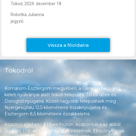
Tokod, 2024. december 18.
Robotka Julianna
jegyző
Vissza a főoldalra
Tokodról
Komárom-Esztergom megyében, a Gerecse hegység
keleti nyúlványai alatt fekvő település, Táttól délre és
Dorogtól nyugatra. Közeli nagyobb települések még
Nyergesújfalu 12,5 kilométerre északnyugatra és
Esztergom 8,5 kilométerre északkeletre.
Közúton elérhető a 10-es főúton, központjába az abból
leágazó 1118-as és 1119-es utak vezetnek, Ebszőnybánya