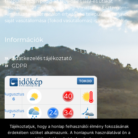
településrészén pedig az 1106-os és 1119-es utakat
összekötő 1121-es út halad végig. Vonattal az Esztergom–
Almásfüzitő-vasútvonalon érhető el a település, amelynek
saját vasútállomása (Tokod vasútállomás) is van a vonalon.
Információk
Adatkezelés tájékoztató
GDPR
Tájékoztatjuk, hogy a honlap felhasználói élmény fokozásának
érdekében sütiket alkalmazunk. A honlapunk használatával ön a