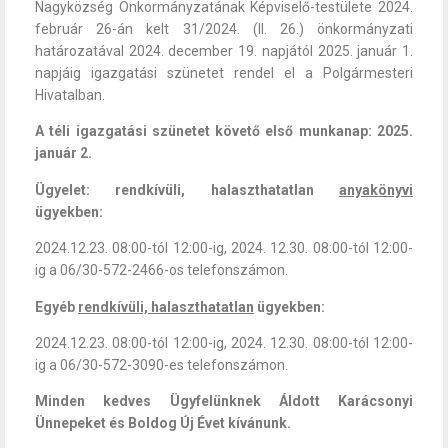
Nagyközség Önkormányzatának Képviselő-testülete 2024.
február 26-án kelt 31/2024. (II. 26.) önkormányzati
határozatával 2024. december 19. napjától 2025. január 1.
napjáig igazgatási szünetet rendel el a Polgármesteri
Hivatalban.
A téli igazgatási szünetet követő első munkanap: 2025.
január 2.
Ügyelet: rendkívüli, halaszthatatlan
anyakönyvi
ügyekben:
2024.12.23. 08:00-tól 12:00-ig, 2024. 12.30. 08:00-tól 12:00-
ig a 06/30-572-2466-os telefonszámon.
Egyéb
rendkívüli, halaszthatatlan
ügyekben:
2024.12.23. 08:00-tól 12:00-ig, 2024. 12.30. 08:00-tól 12:00-
ig a 06/30-572-3090-es telefonszámon.
Minden kedves Ügyfelünknek Áldott Karácsonyi
Ünnepeket és Boldog Új Évet kívánunk.