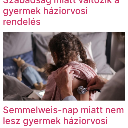
gyermek háziorvosi
rendelés
Semmelweis-nap miatt nem
lesz gyermek háziorvosi