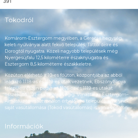
391
Tokodról
Komárom-Esztergom megyében, a Gerecse hegység
keleti nyúlványai alatt fekvő település, Táttól délre és
Dorogtól nyugatra. Közeli nagyobb települések még
Nyergesújfalu 12,5 kilométerre északnyugatra és
Esztergom 8,5 kilométerre északkeletre.
Közúton elérhető a 10-es főúton, központjába az abból
leágazó 1118-as és 1119-es utak vezetnek, Ebszőnybánya
településrészén pedig az 1106-os és 1119-es utakat
összekötő 1121-es út halad végig. Vonattal az Esztergom–
Almásfüzitő-vasútvonalon érhető el a település, amelynek
saját vasútállomása (Tokod vasútállomás) is van a vonalon.
Információk