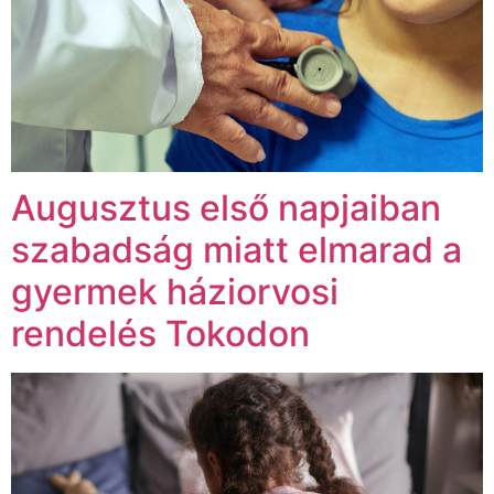
Augusztus első napjaiban
szabadság miatt elmarad a
gyermek háziorvosi
rendelés Tokodon