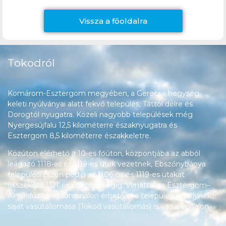
Vissza a főoldalra
Tokodról
Komárom-Esztergom megyében, a Gerecse hegység
keleti nyúlványai alatt fekvő település, Táttól délre és
Dorogtól nyugatra. Közeli nagyobb települések még
Nyergesújfalu 12,5 kilométerre északnyugatra és
Esztergom 8,5 kilométerre északkeletre.
Közúton elérhető a 10-es főúton, központjába az abból
leágazó 1118-as és 1119-es utak vezetnek, Ebszőnybánya
településrészén pedig az 1106-os és 1119-es utakat
összekötő 1121-es út halad végig. Vonattal az Esztergom–
Almásfüzitő-vasútvonalon érhető el a település, amelynek
saját vasútállomása (Tokod vasútállomás) is van a vonalon.