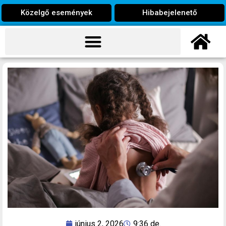
Közelgő események
Hibabejelenető
június 2, 2026
9:36 de.