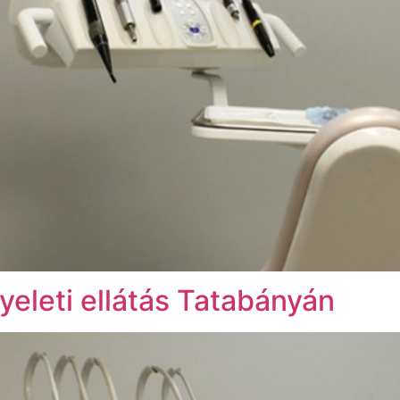
yeleti ellátás Tatabányán