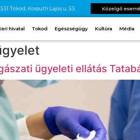
531 Tokod, Kossuth Lajos u. 53.
Közelgő esem
ri hivatal
Tokod
Egészségügy
Kultúra
Média
ügyelet
ászati ügyeleti ellátás Tata