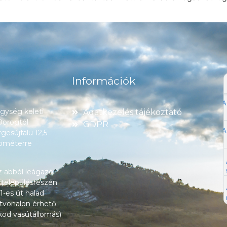
Információk
ység keleti
Adatkezelés tájékoztató
 Dorogtól
GDPR
esújfalu 12,5
lométerre
z abból leágazó
 településrészén
1-es út halad
tvonalon érhető
okod vasútállomás)