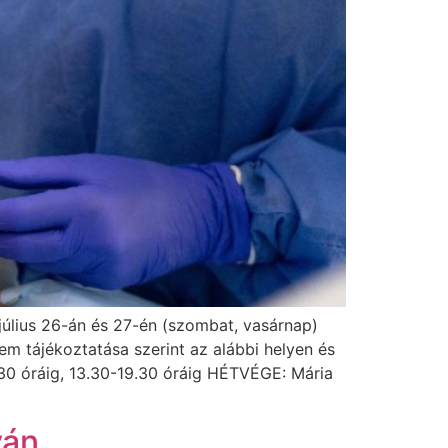
július 26-án és 27-én (szombat, vasárnap)
em tájékoztatása szerint az alábbi helyen és
0 óráig, 13.30-19.30 óráig HÉTVÉGE: Mária
yán