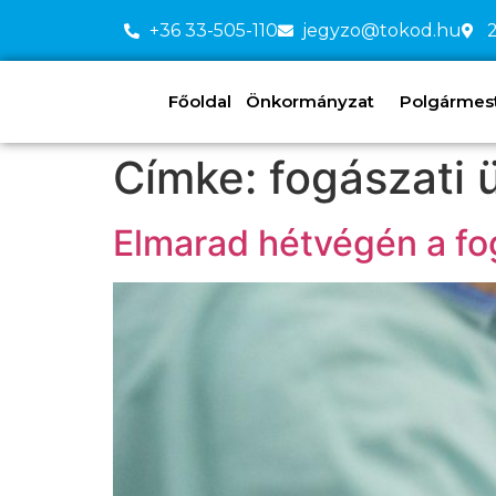
+36 33-505-110
jegyzo@tokod.hu
2
Főoldal
Önkormányzat
Polgármeste
Címke:
fogászati 
Elmarad hétvégén a fog