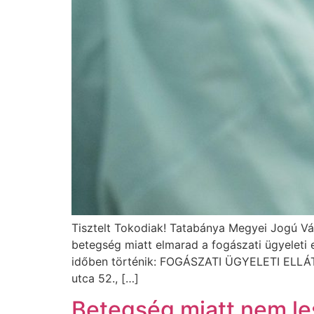
Tisztelt Tokodiak! Tatabánya Megyei Jogú Vár
betegség miatt elmarad a fogászati ügyeleti 
időben történik: FOGÁSZATI ÜGYELETI ELLÁTÁ
utca 52., […]
Betegség miatt nem le