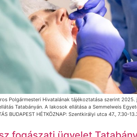
os Polgármesteri Hivatalának tájékoztatása szerint 2025. 
ellátás Tatabányán. A lakosok ellátása a Semmelweis Egyet
S BUDAPEST HÉTKÖZNAP: Szentkirályi utca 47., 7.30-13.3
sz fogászati ügyelet Tatabán