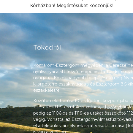
Kórházban! Megértésüket köszönjük!
Tokodról
Komárom-Esztergom megyében, a Gerecse heg
nyúlványai alatt fekvő település, Táttól délre és
nyugatra. Közeli nagyobb települések még Nyerg
kilométerre északnyugatra és Esztergom 8,5 ki
északkeletre.
Közúton elérhető a 10-es főúton, központjába a
1118-as és 1119-es utak vezetnek, Ebszőnybánya
pedig az 1106-os és 1119-es utakat összekötő 112
végig. Vonattal az Esztergom–Almásfüzitő-vasú
el a település, amelynek saját vasútállomása (T
is van a vonalon.