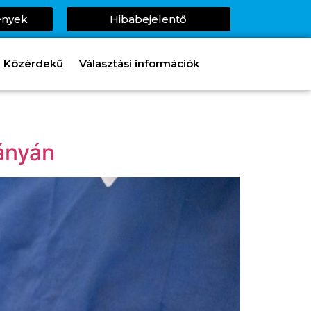
ények
Hibabejelentő
Közérdekű
Választási információk
bányán