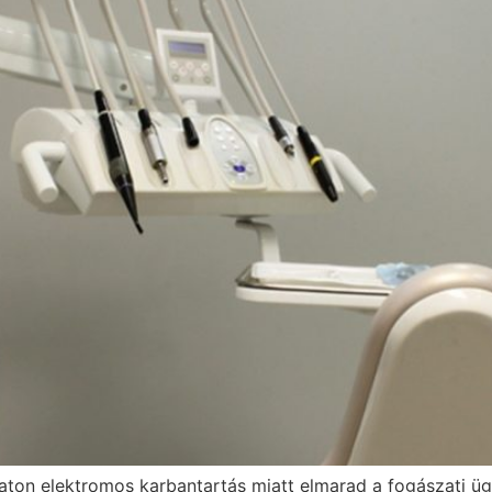
on elektromos karbantartás miatt elmarad a fogászati ügye