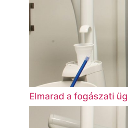
Elmarad a fogászati üg