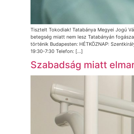
Tisztelt Tokodiak! Tatabánya Megyei Jogú Vá
betegség miatt nem lesz Tatabányán fogászat
történik Budapesten: HÉTKÖZNAP: Szentkirály
19:30-7:30 Telefon: […]
Szabadság miatt elmar