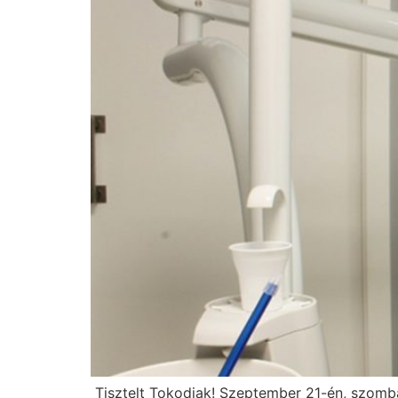
Tisztelt Tokodiak! Szeptember 21-én, szombat