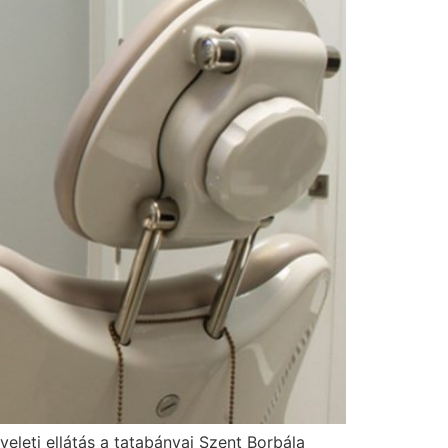
leti ellátás a tatabányai Szent Borbála