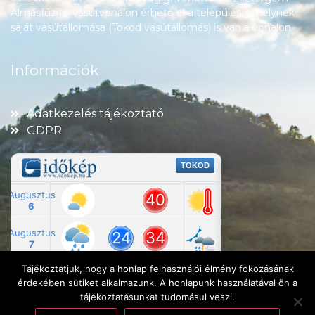
Almásfüzitő-vasútvonalon érhető el a település, amelynek
saját vasútállomása (Tokod vasútállomás) is van a vonalon.
Információk
Adatkezelés tájékoztató
GDPR
Tájékoztatjuk, hogy a honlap felhasználói élmény fokozásának
érdekében sütiket alkalmazunk. A honlapunk használatával ön a
tájékoztatásunkat tudomásul veszi.