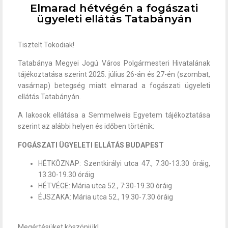
Elmarad hétvégén a fogászati
ügyeleti ellátás Tatabányán
Tisztelt Tokodiak!
Tatabánya Megyei Jogú Város Polgármesteri Hivatalának
tájékoztatása szerint 2025. július 26-án és 27-én (szombat,
vasárnap) betegség miatt elmarad a fogászati ügyeleti
ellátás Tatabányán.
A lakosok ellátása a Semmelweis Egyetem tájékoztatása
szerint az alábbi helyen és időben történik:
FOGÁSZATI ÜGYELETI ELLÁTÁS BUDAPEST
HÉTKÖZNAP: Szentkirályi utca 47., 7.30-13.30 óráig,
13.30-19.30 óráig
HÉTVÉGE: Mária utca 52., 7:30-19.30 óráig
ÉJSZAKA: Mária utca 52., 19.30-7.30 óráig
Megértésüket köszönjük!