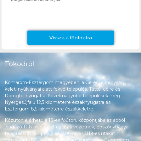
Vissza a főoldalra
Tokodról
Komárom-Esztergom megyében, a Gerecse hegység
keleti nyúlványai alatt fekvő település, Táttól délre és
Dorogtól nyugatra. Közeli nagyobb települések még
Nyergesújfalu 12,5 kilométerre északnyugatra és
Esztergom 8,5 kilométerre északkeletre.
Közúton elérhető a 10-es főúton, központjába az abból
leágazó 1118-as és 1119-es utak vezetnek, Ebszőnybánya
településrészén pedig az 1106-os és 1119-es utakat
összekötő 1121-es út halad végig. Vonattal az Esztergom–