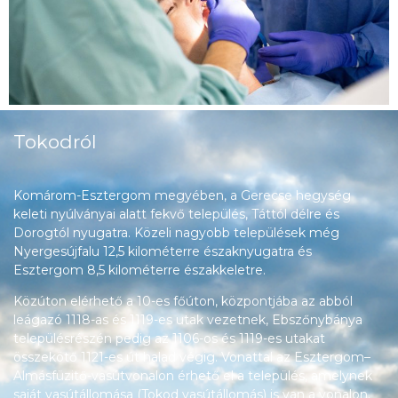
Tokodról
Komárom-Esztergom megyében, a Gerecse hegység
keleti nyúlványai alatt fekvő település, Táttól délre és
Dorogtól nyugatra. Közeli nagyobb települések még
Nyergesújfalu 12,5 kilométerre északnyugatra és
Esztergom 8,5 kilométerre északkeletre.
Közúton elérhető a 10-es főúton, központjába az abból
leágazó 1118-as és 1119-es utak vezetnek, Ebszőnybánya
településrészén pedig az 1106-os és 1119-es utakat
összekötő 1121-es út halad végig. Vonattal az Esztergom–
Almásfüzitő-vasútvonalon érhető el a település, amelynek
saját vasútállomása (Tokod vasútállomás) is van a vonalon.