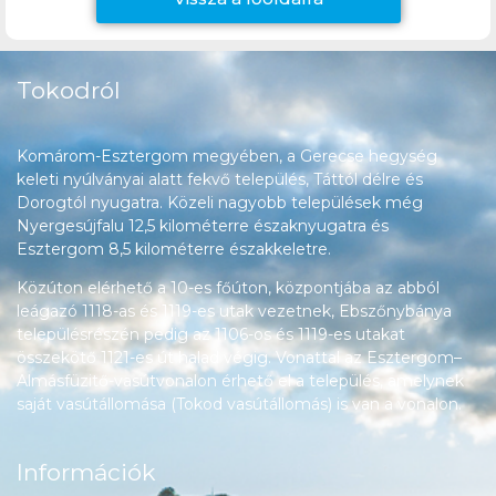
Tokodról
Komárom-Esztergom megyében, a Gerecse hegység
keleti nyúlványai alatt fekvő település, Táttól délre és
Dorogtól nyugatra. Közeli nagyobb települések még
Nyergesújfalu 12,5 kilométerre északnyugatra és
Esztergom 8,5 kilométerre északkeletre.
Közúton elérhető a 10-es főúton, központjába az abból
leágazó 1118-as és 1119-es utak vezetnek, Ebszőnybánya
településrészén pedig az 1106-os és 1119-es utakat
összekötő 1121-es út halad végig. Vonattal az Esztergom–
Almásfüzitő-vasútvonalon érhető el a település, amelynek
saját vasútállomása (Tokod vasútállomás) is van a vonalon.
Információk