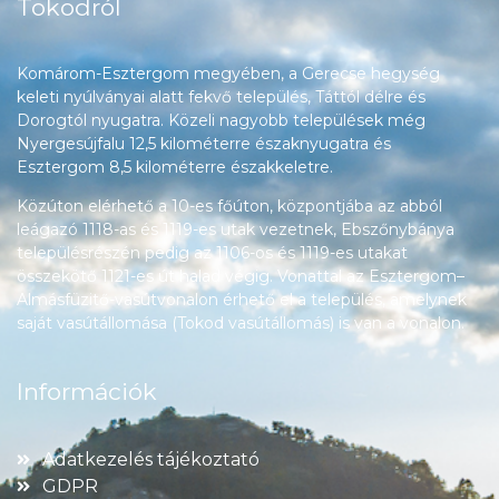
Tokodról
Komárom-Esztergom megyében, a Gerecse hegység
keleti nyúlványai alatt fekvő település, Táttól délre és
Dorogtól nyugatra. Közeli nagyobb települések még
Nyergesújfalu 12,5 kilométerre északnyugatra és
Esztergom 8,5 kilométerre északkeletre.
Közúton elérhető a 10-es főúton, központjába az abból
leágazó 1118-as és 1119-es utak vezetnek, Ebszőnybánya
településrészén pedig az 1106-os és 1119-es utakat
összekötő 1121-es út halad végig. Vonattal az Esztergom–
Almásfüzitő-vasútvonalon érhető el a település, amelynek
saját vasútállomása (Tokod vasútállomás) is van a vonalon.
Információk
Adatkezelés tájékoztató
GDPR