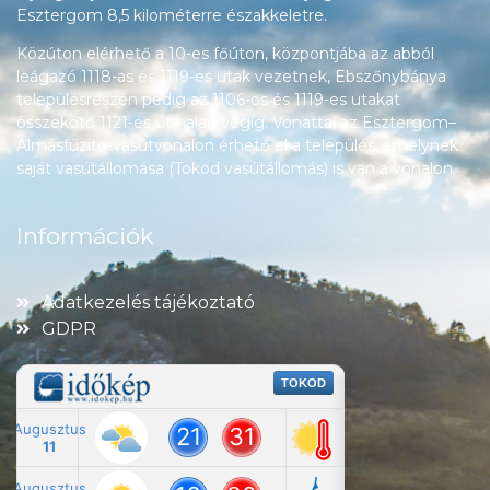
Esztergom 8,5 kilométerre északkeletre.
Közúton elérhető a 10-es főúton, központjába az abból
leágazó 1118-as és 1119-es utak vezetnek, Ebszőnybánya
településrészén pedig az 1106-os és 1119-es utakat
összekötő 1121-es út halad végig. Vonattal az Esztergom–
Almásfüzitő-vasútvonalon érhető el a település, amelynek
saját vasútállomása (Tokod vasútállomás) is van a vonalon.
Információk
Adatkezelés tájékoztató
GDPR