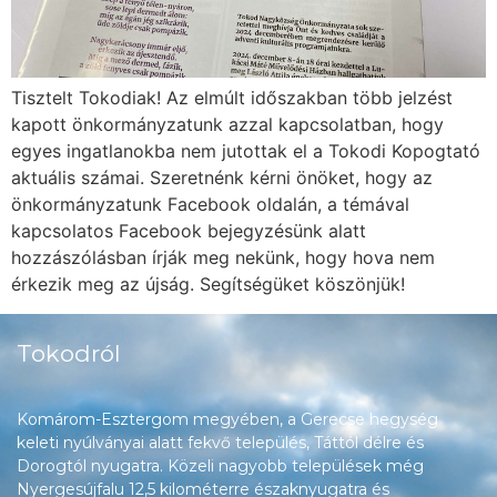
Tisztelt Tokodiak! Az elmúlt időszakban több jelzést
kapott önkormányzatunk azzal kapcsolatban, hogy
egyes ingatlanokba nem jutottak el a Tokodi Kopogtató
aktuális számai. Szeretnénk kérni önöket, hogy az
önkormányzatunk Facebook oldalán, a témával
kapcsolatos Facebook bejegyzésünk alatt
hozzászólásban írják meg nekünk, hogy hova nem
érkezik meg az újság. Segítségüket köszönjük!
Tokodról
Komárom-Esztergom megyében, a Gerecse hegység
keleti nyúlványai alatt fekvő település, Táttól délre és
Dorogtól nyugatra. Közeli nagyobb települések még
Nyergesújfalu 12,5 kilométerre északnyugatra és