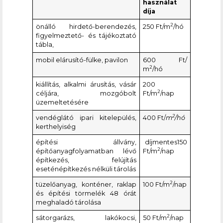
használat
díja
2
önálló hirdető-berendezés,
250 Ft/m
/hó
figyelmeztető- és tájékoztató
tábla,
mobil elárusító-fülke, pavilon
600 Ft/
2
m
/hó
kiállítás, alkalmi árusítás, vásár
200
2
céljára, mozgóbolt
Ft/m
/nap
üzemeltetésére
2
vendéglátó ipari kitelepülés,
400 Ft/
m
/hó
kerthelyiség
építési állvány,
díjmentes150
2
építőanyagfolyamatban lévő
Ft/m
/nap
építkezés, felújítás
eseténépítkezés nélküli tárolás
2
tüzelőanyag, konténer, raklap
100 Ft/m
/nap
és építési törmelék 48 órát
meghaladó tárolása
2
sátorgarázs, lakókocsi,
50 Ft/m
/nap