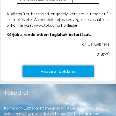
A közterület használati engedély kérelem a rendelet 1.
sz. melléklete. A rendelet teljes szövege elolvasható az
önkormányzat www.tokod.hu honlapján.
Kérjük a rendeletben foglaltak betartását.
dr. Gál Gabriella
jegyző
Vissza a főoldalra
Tokodról
Komárom-Esztergom megyében, a Gerecse hegység
keleti nyúlványai alatt fekvő település, Táttól délre és