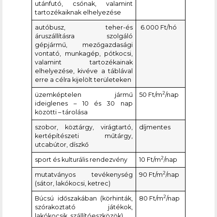
utánfutó, csónak, valamint
tartozékaiknak elhelyezése
autóbusz, teher-és
6.000 Ft/hó
áruszállításra szolgáló
gépjármű, mezőgazdasági
vontató, munkagép, pótkocsi,
valamint tartozékainak
elhelyezése, kivéve a táblával
erre a célra kijelölt területeken
2
üzemképtelen jármű
50 Ft/m
/nap
ideiglenes – 10 és 30 nap
közötti – tárolása
szobor, köztárgy, virágtartó,
díjmentes
kertépítészeti műtárgy,
utcabútor, díszkő
2
sport és kulturális rendezvény
10 Ft/m
/nap
2
mutatványos tevékenység
90 Ft/m
/nap
(sátor, lakókocsi, ketrec)
2
Búcsú időszakában (körhinták,
80 Ft/m
/nap
szórakoztató játékok,
lakókocsik, szállítóeszközök)