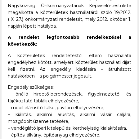
Nagyközség Önkormányzatának Képviselő-testülete
megalkotta a közterületek használatáról szóló 19/2012.
(IX. 27.) önkormányzati rendeletét, mely 2012. október 1.
napján lépett hatályba.
A rendelet legfontosabb rendelkezései a
következők:
A közterületek rendeltetéstől eltérő használata
engedélyhez kötött, amelyért közterület használati díjat
kell fizetni. Az engedély kiadására – átruházott
hatáskörben – a polgármester jogosult.
Engedély szükséges:
– önálló hirdető-berendezések, figyelmeztető- és
tájékoztató táblák elhelyezésére,
– mobil elárusító fülke, pavilon elhelyezésére,
– kiállítás, alkalmi árusítás, alkalmi vásár céljára,
mozgóbolt üzemeltetésére,
– vendéglátó ipari kitelepülés, kerthelyiség kialakítására,
– építési állvány, építőanyag elhelyezésére,