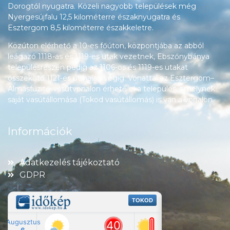
Dorogtól nyugatra. Közeli nagyobb települések még
Nyergesújfalu 12,5 kilométerre északnyugatra és
Esztergom 8,5 kilométerre északkeletre.
Közúton elérhető a 10-es főúton, központjába az abból
leágazó 1118-as és 1119-es utak vezetnek, Ebszőnybánya
településrészén pedig az 1106-os és 1119-es utakat
összekötő 1121-es út halad végig. Vonattal az Esztergom–
Almásfüzitő-vasútvonalon érhető el a település, amelynek
saját vasútállomása (Tokod vasútállomás) is van a vonalon.
Információk
Adatkezelés tájékoztató
GDPR