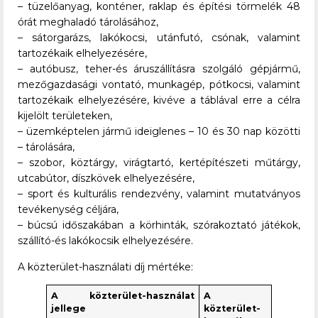
– tüzelőanyag, konténer, raklap és építési törmelék 48
órát meghaladó tárolásához,
– sátorgarázs, lakókocsi, utánfutó, csónak, valamint
tartozékaik elhelyezésére,
– autóbusz, teher-és áruszállításra szolgáló gépjármű,
mezőgazdasági vontató, munkagép, pótkocsi, valamint
tartozékaik elhelyezésére, kivéve a táblával erre a célra
kijelölt területeken,
– üzemképtelen jármű ideiglenes – 10 és 30 nap közötti
– tárolására,
– szobor, köztárgy, virágtartó, kertépítészeti műtárgy,
utcabútor, díszkövek elhelyezésére,
– sport és kulturális rendezvény, valamint mutatványos
tevékenység céljára,
– búcsú időszakában a körhinták, szórakoztató játékok,
szállító-és lakókocsik elhelyezésére.
A közterület-használati díj mértéke:
A közterület-használat
A
jellege
közterület-