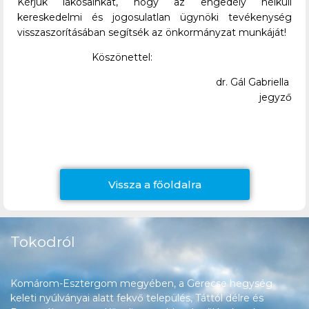
Kérjük lakosainkat, hogy az engedély nélküli
kereskedelmi és jogosulatlan ügynöki tevékenység
visszaszorításában segítsék az önkormányzat munkáját!
Köszönettel:
dr. Gál Gabriella
jegyző
Vissza a főoldalra
Tokodról
Komárom-Esztergom megyében, a Gerecse hegység
keleti nyúlványai alatt fekvő település, Táttól délre és