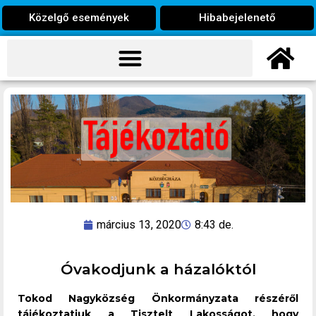
Közelgő események
Hibabejelenető
március 13, 2020
8:43 de.
Óvakodjunk a házalóktól
Tokod Nagyközség Önkormányzata részéről
tájékoztatjuk a Tisztelt Lakosságot, hogy