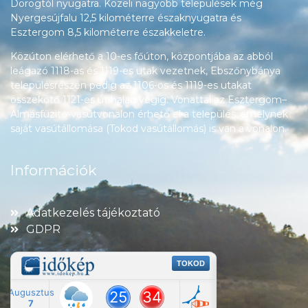
Dorogtól nyugatra. Közeli nagyobb települések még
Nyergesújfalu 12,5 kilométerre északnyugatra és
Esztergom 8,5 kilométerre északkeletre.
Közúton elérhető a 10-es főúton, központjába az abból
leágazó 1118-as és 1119-es utak vezetnek, Ebszőnybánya
településrészén pedig az 1106-os és 1119-es utakat
összekötő 1121-es út halad végig. Vonattal az Esztergom–
Almásfüzitő-vasútvonalon érhető el a település, amelynek
saját vasútállomása (Tokod vasútállomás) is van a vonalon.
Információk
Adatkezelés tájékoztató
GDPR