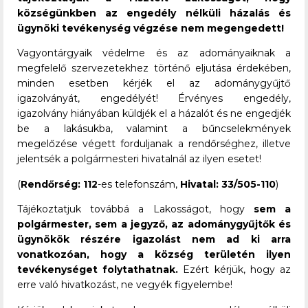
községünkben az engedély nélküli házalás és
ügynöki tevékenység végzése nem megengedett!
Vagyontárgyaik védelme és az adományaiknak a
megfelelő szervezetekhez történő eljutása érdekében,
minden esetben kérjék el az adománygyűjtő
igazolványát, engedélyét! Érvényes engedély,
igazolvány hiányában küldjék el a házalót és ne engedjék
be a lakásukba, valamint a bűncselekmények
megelőzése végett forduljanak a rendőrséghez, illetve
jelentsék a polgármesteri hivatalnál az ilyen esetet!
(
Rendőrség:
112
-es telefonszám,
Hivatal:
33/505-110
)
Tájékoztatjuk továbbá a Lakosságot, hogy
sem a
polgármester, sem a jegyző, az adománygyűjtők és
ügynökök részére igazolást nem ad ki arra
vonatkozóan, hogy a község területén ilyen
tevékenységet folytathatnak.
Ezért kérjük, hogy az
erre való hivatkozást, ne vegyék figyelembe!