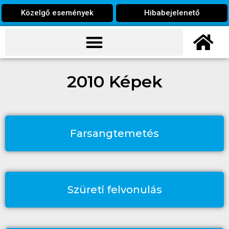
Közelgő események
Hibabejelenető
2010 Képek
Farsangtemetés
Szüreti felvonulás