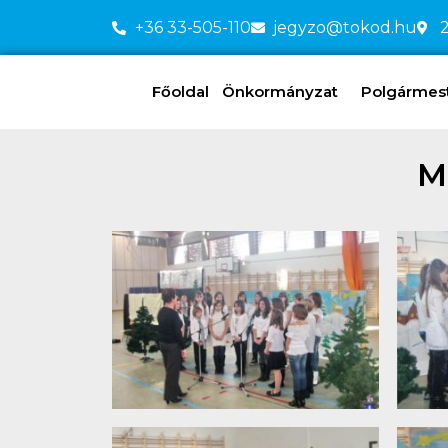
+36 33-505-110
jegyzo@tokod.hu
2
Főoldal
Önkormányzat
Polgármeste
M