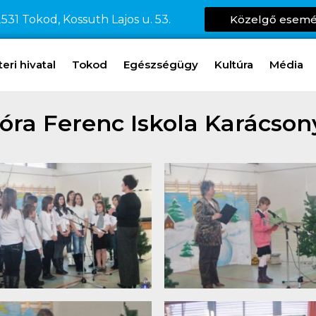
531 Tokod, Kossuth Lajos u. 53.
Közelgő esem
ri hivatal
Tokod
Egészségügy
Kultúra
Média
óra Ferenc Iskola Karácson