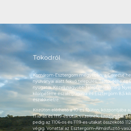
Tokodról
Komárom-Esztergom megyében, a Gerecse heg
nyúlványai alatt fekvő település, Táttól délre és
nyugatra. Közeli nagyobb települések még Nyerg
kilométerre északnyugatra és Esztergom 8,5 ki
északkeletre.
Közúton elérhető a 10-es főúton, központjába a
1118-as és 1119-es utak vezetnek, Ebszőnybánya
pedig az 1106-os és 1119-es utakat összekötő 112
végig. Vonattal az Esztergom–Almásfüzitő-vasú