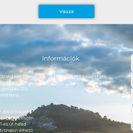
Vissza
Információk
ység keleti
Adatkezelés tájékoztató
 Dorogtól
GDPR
esújfalu 12,5
lométerre
z abból leágazó
 településrészén
1-es út halad
tvonalon érhető