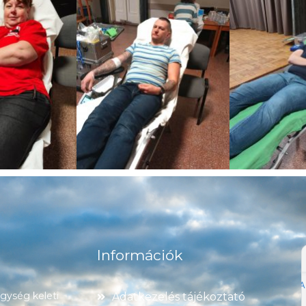
Információk
ység keleti
Adatkezelés tájékoztató