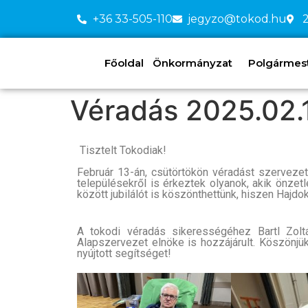
+36 33-505-110
jegyzo@tokod.hu
2
Főoldal
Önkormányzat
Polgármeste
Véradás 2025.02.
Tisztelt Tokodiak!
Február 13-án, csütörtökön véradást szervezet
településekről is érkeztek olyanok, akik önzet
között jubilálót is köszönthettünk, hiszen Haj
A tokodi véradás sikerességéhez Bartl Zolt
Alapszervezet elnöke is hozzájárult. Köszönjü
nyújtott segítséget!