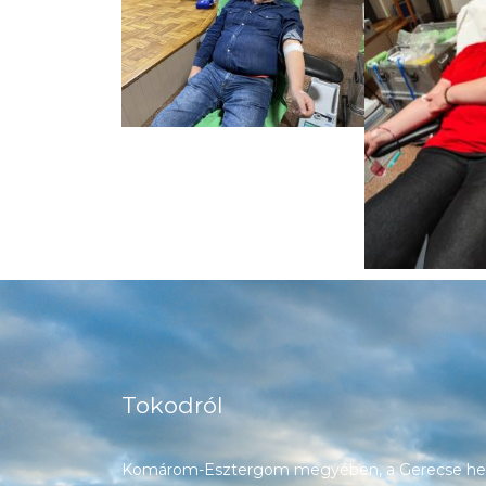
Tokodról
Komárom-Esztergom megyében, a Gerecse heg