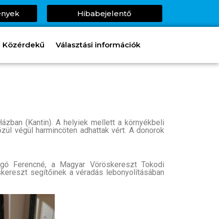
ények
Hibabejelentő
Közérdekű
Választási információk
ban (Kantin). A helyiek mellett a környékbeli
özül végül harmincöten adhattak vért. A donorok
agó Ferencné, a Magyar Vöröskereszt Tokodi
skereszt segítőinek a véradás lebonyolításában