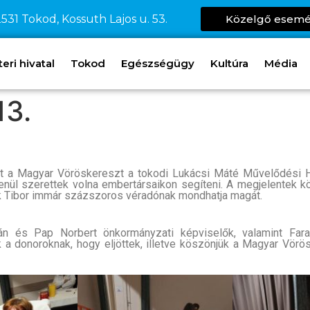
531 Tokod, Kossuth Lajos u. 53.
Közelgő esem
ri hivatal
Tokod
Egészségügy
Kultúra
Média
13.
t a Magyar Vöröskereszt a tokodi Lukácsi Máté Művelődési Ház
lenül szerettek volna embertársaikon segíteni. A megjelentek k
dok Tibor immár százszoros véradónak mondhatja magát.
án és Pap Norbert önkormányzati képviselők, valamint Far
k a donoroknak, hogy eljöttek, illetve köszönjük a Magyar Vörö