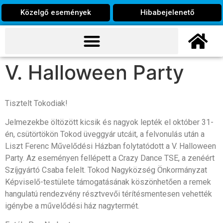
Közelgő események
Hibabejelenető
V. Halloween Party
Tisztelt Tokodiak!
Jelmezekbe öltözött kicsik és nagyok lepték el október 31-
én, csütörtökön Tokod üveggyár utcáit, a felvonulás után a
Liszt Ferenc Művelődési Házban folytatódott a V. Halloween
Party. Az eseményen fellépett a Crazy Dance TSE, a zenéért
Szíjgyártó Csaba felelt. Tokod Nagyközség Önkormányzat
Képviselő-testülete támogatásának köszönhetően a remek
hangulatú rendezvény résztvevői térítésmentesen vehették
igénybe a művelődési ház nagytermét.