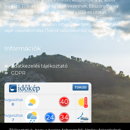
Közúton elérhető a 10-es főúton, központjába az abból
leágazó 1118-as és 1119-es utak vezetnek, Ebszőnybánya
településrészén pedig az 1106-os és 1119-es utakat
összekötő 1121-es út halad végig. Vonattal az Esztergom–
Almásfüzitő-vasútvonalon érhető el a település, amelynek
saját vasútállomása (Tokod vasútállomás) is van a vonalon.
Információk
Adatkezelés tájékoztató
GDPR