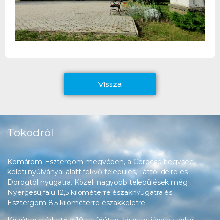
Vissza
Tokodról
Komárom-Esztergom megyében, a Gerecse hegység
keleti nyúlványai alatt fekvő település, Táttól délre és
Dorogtól nyugatra. Közeli nagyobb települések még
Nyergesújfalu 12,5 kilométerre északnyugatra és
Esztergom 8,5 kilométerre északkeletre.