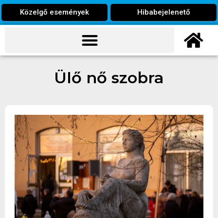
Közelgő események
Hibabejelenető
Ülő nő szobra