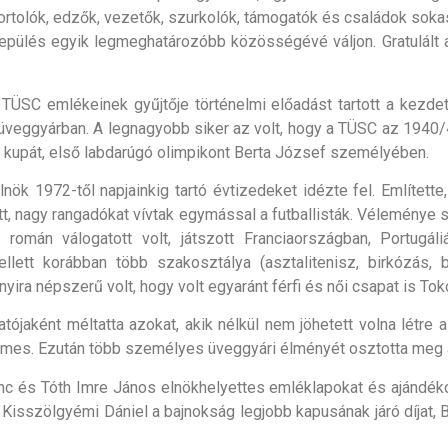
sportolók, edzők, vezetők, szurkolók, támogatók és családok sok
lepülés egyik legmeghatározóbb közösségévé váljon. Gratulált 
 TÜSC emlékeinek gyűjtője történelmi előadást tartott a kezde
-üveggyárban. A legnagyobb siker az volt, hogy a TÜSC az 1940
 kupát, első labdarúgó olimpikont Berta József személyében.
nök 1972-től napjainkig tartó évtizedeket idézte fel. Említette
t, nagy rangadókat vívtak egymással a futballisták. Véleménye 
omán válogatott volt, játszott Franciaországban, Portugál
ellett korábban több szakosztálya (asztalitenisz, birkózás, 
nyira népszerű volt, hogy volt egyaránt férfi és női csapat is T
jaként méltatta azokat, akik nélkül nem jöhetett volna létre a 
rmes. Ezután több személyes üveggyári élményét osztotta meg a
 és Tóth Imre János elnökhelyettes emléklapokat és ajándékok
Kisszölgyémi Dániel a bajnokság legjobb kapusának járó díjat, Bu