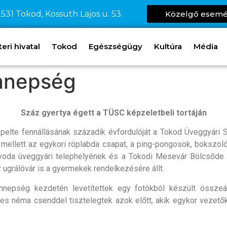
531 Tokod, Kossuth Lajos u. 53.
Közelgő esem
ri hivatal
Tokod
Egészségügy
Kultúra
Média
nnepség
Száz gyertya égett a TÜSC képzeletbeli tortáján
te fennállásának századik évfordulóját a Tokod Üveggyári Spor
l mellett az egykori röplabda csapat, a ping-pongosok, bokszo
Óvoda üveggyári telephelyének és a Tokodi Mesevár Bölcsőde
gy ugrálóvár is a gyermekek rendelkezésére állt.
nepség kezdetén levetítettek egy fotókból készült összeáll
rces néma csenddel tisztelegtek azok előtt, akik egykor vezető