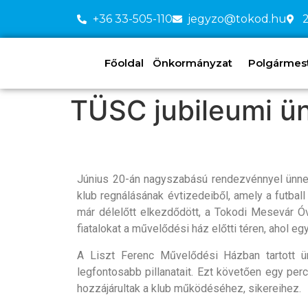
+36 33-505-110
jegyzo@tokod.hu
2
Főoldal
Önkormányzat
Polgármeste
TÜSC jubileumi ü
Június 20-án nagyszabású rendezvénnyel ünnepel
klub regnálásának évtizedeiből, amely a futbal
már délelőtt elkezdődött, a Tokodi Mesevár 
fiatalokat a művelődési ház előtti téren, ahol e
A Liszt Ferenc Művelődési Házban tartott ün
legfontosabb pillanatait. Ezt követően egy pe
hozzájárultak a klub működéséhez, sikereihez.