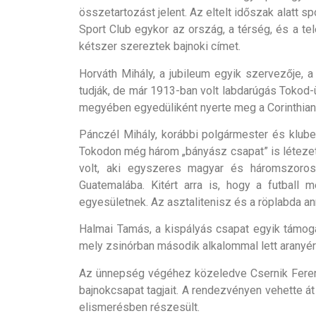
összetartozást jelent. Az eltelt időszak alatt 
Sport Club egykor az ország, a térség, és a te
kétszer szereztek bajnoki címet.
Horváth Mihály, a jubileum egyik szervezője, a
tudják, de már 1913-ban volt labdarúgás Tokod
megyében egyedüliként nyerte meg a Corinthian
Pánczél Mihály, korábbi polgármester és klubel
Tokodon még három „bányász csapat” is létezet
volt, aki egyszeres magyar és háromszoros r
Guatemalába. Kitért arra is, hogy a futball m
egyesületnek. Az asztalitenisz és a röplabda an
Halmai Tamás, a kispályás csapat egyik támogató
mely zsinórban második alkalommal lett aranyé
Az ünnepség végéhez közeledve Csernik Ferenc
bajnokcsapat tagjait. A rendezvényen vehette át 
elismerésben részesült.