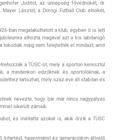
enhofer Juditot, az ünnepség fővédnökét, dr.
 Mayer Lászlót, a Dorogi Futball Club elnökét,
6-ban megalakulhatott a klub, egyben ő is lett
jubileumra elhozta magával azt a kis labdarúgó
a tokodiak máig nem felejtették el mindazt, amit
létrehozzák a TÜSC-öt, mely a sporton keresztül
ak, a mindenkori edzőknek és sportolóknak, a
ülethez tartozhat, mely száz éve áll stabilan és
linek nevezte, hogy bár már nincs nagypályás
mel sikerült zárniuk.
bot, és méltatta azokat is, akik őrzik a TÜSC
kitartást, hagyományt és generációkon átívelő