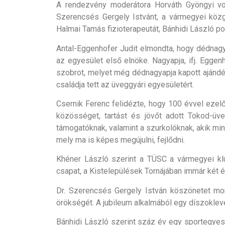
A rendezvény moderátora Horváth Gyöngyi vol
Szerencsés Gergely Istvánt, a vármegyei közgy
Halmai Tamás fizioterapeutát, Bánhidi László po
Antal-Eggenhofer Judit elmondta, hogy dédnagy
az egyesület első elnöke. Nagyapja, ifj. Egge
szobrot, melyet még dédnagyapja kapott ajándékb
családja tett az üveggyári egyesületért.
Csernik Ferenc felidézte, hogy 100 évvel ezelő
közösséget, tartást és jövőt adott Tokod-üv
támogatóknak, valamint a szurkolóknak, akik mind
mely ma is képes megújulni, fejlődni.
Khéner László szerint a TÜSC a vármegyei kl
csapat, a Kistelepülések Tornájában immár két 
Dr. Szerencsés Gergely István köszönetet mon
örökségét. A jubileum alkalmából egy díszokleve
Bánhidi László szerint száz év egy sportegyes