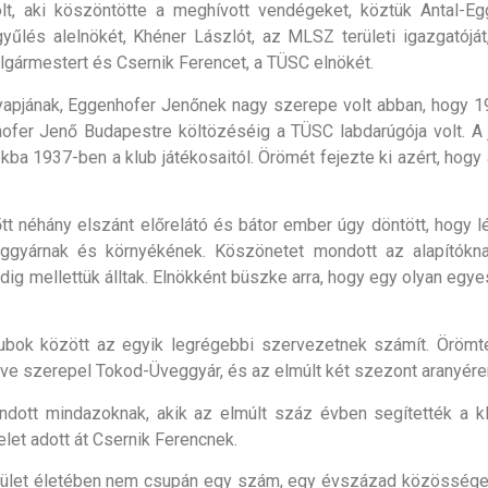
t, aki köszöntötte a meghívott vendégeket, köztük Antal-Egg
űlés alelnökét, Khéner Lászlót, az MLSZ területi igazgatóját,
lgármestert és Csernik Ferencet, a TÜSC elnökét.
apjának, Eggenhofer Jenőnek nagy szerepe volt abban, hogy 192
nhofer Jenő Budapestre költözéséig a TÜSC labdarúgója volt. A 
a 1937-ben a klub játékosaitól. Örömét fejezte ki azért, hogy 
tt néhány elszánt előrelátó és bátor ember úgy döntött, hogy 
eggyárnak és környékének. Köszönetet mondott az alapítókn
ig mellettük álltak. Elnökként büszke arra, hogy egy olyan egyes
ubok között az egyik legrégebbi szervezetnek számít. Örömte
éve szerepel Tokod-Üveggyár, és az elmúlt két szezont aranyérem
dott mindazoknak, akik az elmúlt száz évben segítették a klu
let adott át Csernik Ferencnek.
ület életében nem csupán egy szám, egy évszázad közösséget, 