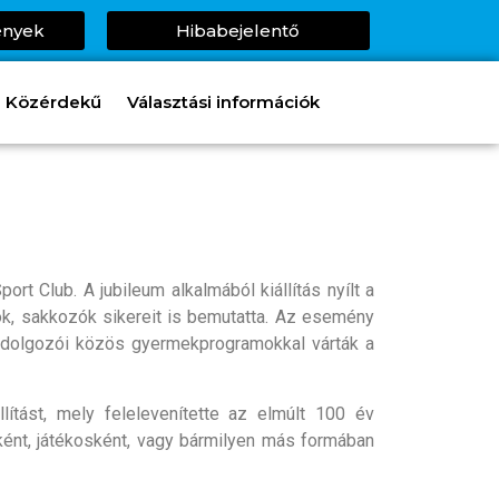
ények
Hibabejelentő
Közérdekű
Választási információk
t Club. A jubileum alkalmából kiállítás nyílt a
lók, sakkozók sikereit is bemutatta. Az esemény
 dolgozói közös gyermekprogramokkal várták a
ítást, mely felelevenítette az elmúlt 100 év
ként, játékosként, vagy bármilyen más formában