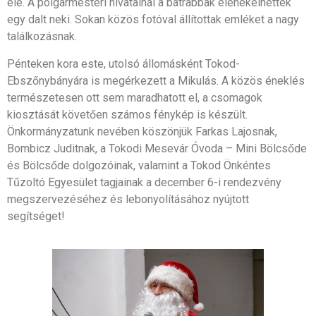
elé. A polgármesteri hivatalnál a bátrabbak elénekelhettek
egy dalt neki. Sokan közös fotóval állítottak emléket a nagy
találkozásnak.
Pénteken kora este, utolsó állomásként Tokod-
Ebszőnybányára is megérkezett a Mikulás. A közös éneklés
természetesen ott sem maradhatott el, a csomagok
kiosztását követően számos fénykép is készült.
Önkormányzatunk nevében köszönjük Farkas Lajosnak,
Bombicz Juditnak, a Tokodi Mesevár Óvoda – Mini Bölcsőde
és Bölcsőde dolgozóinak, valamint a Tokod Önkéntes
Tűzoltó Egyesület tagjainak a december 6-i rendezvény
megszervezéséhez és lebonyolításához nyújtott
segítséget!