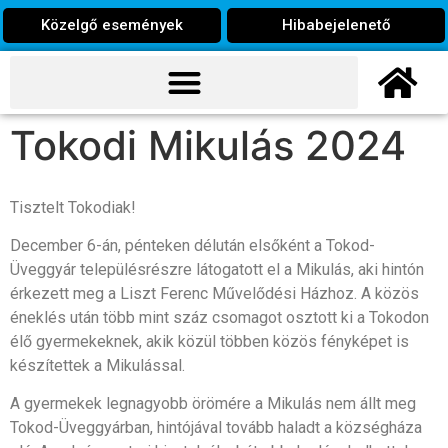
Közelgő események
Hibabejelenető
Tokodi Mikulás 2024
Tisztelt Tokodiak!
December 6-án, pénteken délután elsőként a Tokod-
Üveggyár településrészre látogatott el a Mikulás, aki hintón
érkezett meg a Liszt Ferenc Művelődési Házhoz. A közös
éneklés után több mint száz csomagot osztott ki a Tokodon
élő gyermekeknek, akik közül többen közös fényképet is
készítettek a Mikulással.
A gyermekek legnagyobb örömére a Mikulás nem állt meg
Tokod-Üveggyárban, hintójával tovább haladt a községháza