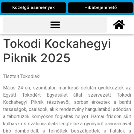
Közelgő események
Hibabejelenető
Tokodi Kockahegyi
Piknik 2025
Tisztelt Tokodiak!
Május 24-én, szombaton már késő délután gyülekeztek az
Együtt Tokodért Egyesület által szervezett Tokodi
Kockahegyi Piknik résztvevői, sorban érkeztek a baráti
társaságok, családok, akik rendezvény hangulatából adódóan
a tábortüzek környékén foglaltak helyet. Hamar frissen sült
kolbász és szalonna illata lengte be a gyönyörű panorámával
bíró domboldalt, a felnőttek beszélgettek, a fiatalok a