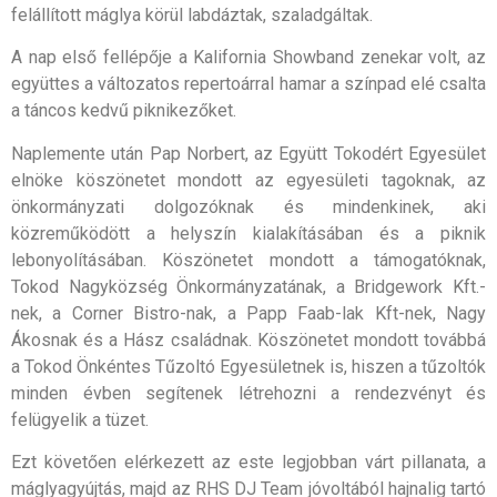
felállított máglya körül labdáztak, szaladgáltak.
A nap első fellépője a Kalifornia Showband zenekar volt, az
együttes a változatos repertoárral hamar a színpad elé csalta
a táncos kedvű piknikezőket.
Naplemente után Pap Norbert, az Együtt Tokodért Egyesület
elnöke köszönetet mondott az egyesületi tagoknak, az
önkormányzati dolgozóknak és mindenkinek, aki
közreműködött a helyszín kialakításában és a piknik
lebonyolításában. Köszönetet mondott a támogatóknak,
Tokod Nagyközség Önkormányzatának, a Bridgework Kft.-
nek, a Corner Bistro-nak, a Papp Faab-lak Kft-nek, Nagy
Ákosnak és a Hász családnak. Köszönetet mondott továbbá
a Tokod Önkéntes Tűzoltó Egyesületnek is, hiszen a tűzoltók
minden évben segítenek létrehozni a rendezvényt és
felügyelik a tüzet.
Ezt követően elérkezett az este legjobban várt pillanata, a
máglyagyújtás, majd az RHS DJ Team jóvoltából hajnalig tartó