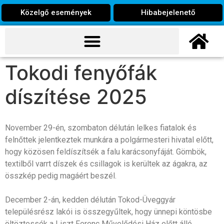
Közelgő események
Hibabejelenető
Tokodi fenyőfák
díszítése 2025
November 29-én, szombaton délután lelkes fiatalok és
felnőttek jelentkeztek munkára a polgármesteri hivatal előtt,
hogy közösen feldíszítsék a falu karácsonyfáját. Gömbök,
textilből varrt díszek és csillagok is kerültek az ágakra, az
összkép pedig magáért beszél.
December 2-án, kedden délután Tokod-Üveggyár
településrész lakói is összegyűltek, hogy ünnepi köntösbe
öltöztessék a Liszt Ferenc Művelődési Ház előtt álló