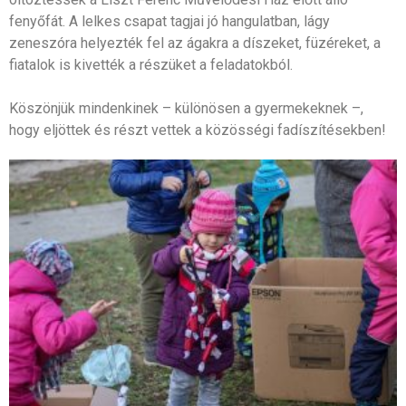
fenyőfát. A lelkes csapat tagjai jó hangulatban, lágy
zeneszóra helyezték fel az ágakra a díszeket, füzéreket, a
fiatalok is kivették a részüket a feladatokból.
Köszönjük mindenkinek – különösen a gyermekeknek –,
hogy eljöttek és részt vettek a közösségi fadíszítésekben!