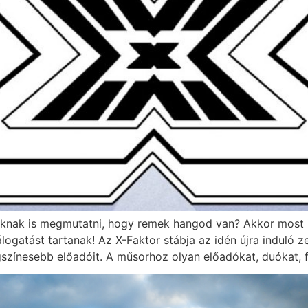
nak is megmutatni, hogy remek hangod van? Akkor most itt
ogatást tartanak! Az X-Faktor stábja az idén újra induló 
gszínesebb előadóit. A műsorhoz olyan előadókat, duókat,