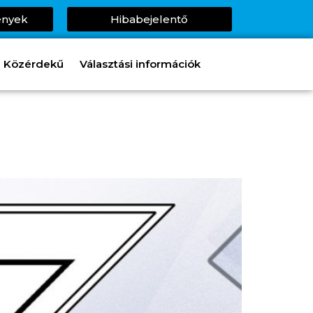
ények
Hibabejelentő
Közérdekű
Választási információk