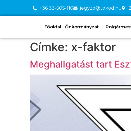
+36 33-505-110
jegyzo@tokod.hu
2
Főoldal
Önkormányzat
Polgármeste
Címke:
x-faktor
Meghallgatást tart Es