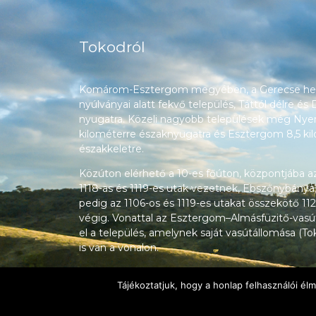
Tokodról
Komárom-Esztergom megyében, a Gerecse heg
nyúlványai alatt fekvő település, Táttól délre és
nyugatra. Közeli nagyobb települések még Nyerg
kilométerre északnyugatra és Esztergom 8,5 ki
északkeletre.
Közúton elérhető a 10-es főúton, központjába a
1118-as és 1119-es utak vezetnek, Ebszőnybánya
pedig az 1106-os és 1119-es utakat összekötő 112
végig. Vonattal az Esztergom–Almásfüzitő-vasú
el a település, amelynek saját vasútállomása (T
is van a vonalon.
Tájékoztatjuk, hogy a honlap felhasználói é