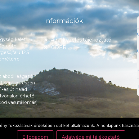
Információk
ység keleti
Adatkezelés tájékoztató
 Dorogtól
GDPR
esújfalu 12,5
lométerre
z abból leágazó
 településrészén
1-es út halad
tvonalon érhető
okod vasútállomás)
lmény fokozásának érdekében sütiket alkalmazunk. A honlapunk használat
Elfogadom
Adatvédelmi tájékoztató