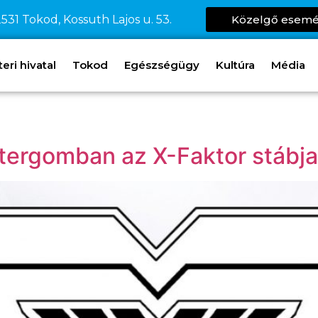
531 Tokod, Kossuth Lajos u. 53.
Közelgő esem
ri hivatal
Tokod
Egészségügy
Kultúra
Média
ztergomban az X-Faktor stábja