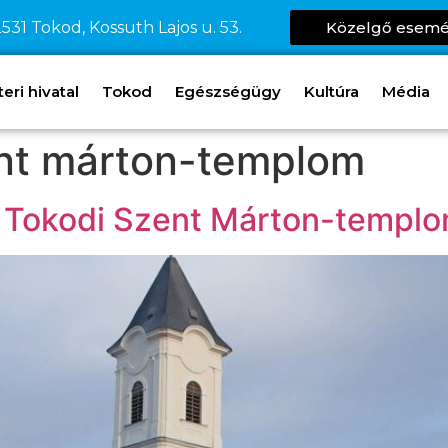
531 Tokod, Kossuth Lajos u. 53.
Közelgő esem
ri hivatal
Tokod
Egészségügy
Kultúra
Média
ent márton-templom
a Tokodi Szent Márton-templ