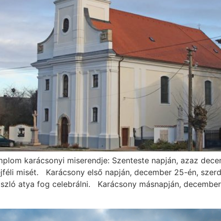
emplom karácsonyi miserendje: Szenteste napján, azaz dec
éjféli misét. Karácsony első napján, december 25-én, szer
szló atya fog celebrálni. Karácsony másnapján, december 