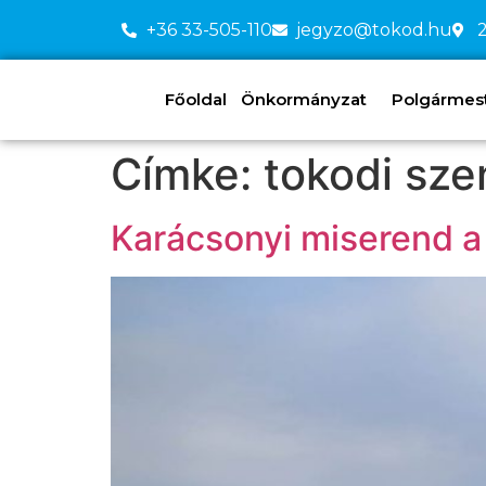
+36 33-505-110
jegyzo@tokod.hu
2
Főoldal
Önkormányzat
Polgármeste
Címke:
tokodi sz
Karácsonyi miserend 