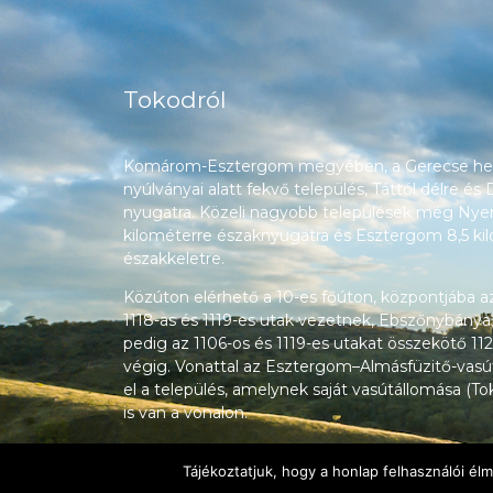
Tokodról
Komárom-Esztergom megyében, a Gerecse heg
nyúlványai alatt fekvő település, Táttól délre és
nyugatra. Közeli nagyobb települések még Nyerg
kilométerre északnyugatra és Esztergom 8,5 ki
északkeletre.
Közúton elérhető a 10-es főúton, központjába a
1118-as és 1119-es utak vezetnek, Ebszőnybánya
pedig az 1106-os és 1119-es utakat összekötő 112
végig. Vonattal az Esztergom–Almásfüzitő-vasú
el a település, amelynek saját vasútállomása (T
is van a vonalon.
Tájékoztatjuk, hogy a honlap felhasználói é