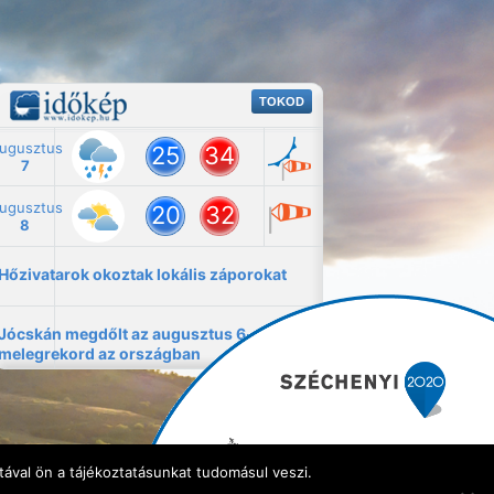
ával ön a tájékoztatásunkat tudomásul veszi.