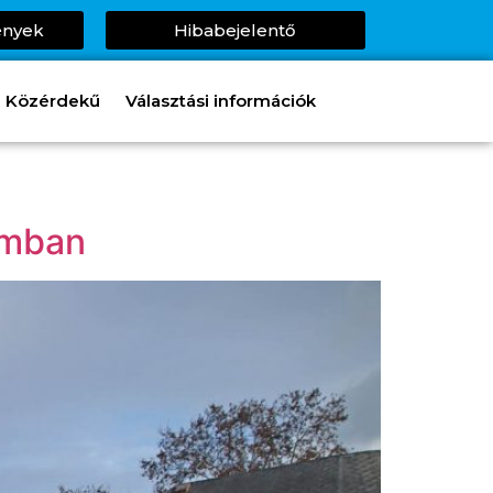
ények
Hibabejelentő
Közérdekű
Választási információk
omban