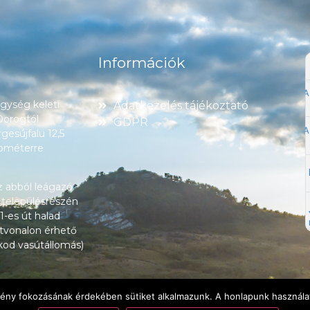
Információk
ység keleti
Adatkezelés tájékoztató
 Dorogtól
GDPR
esújfalu 12,5
lométerre
z abból leágazó
 településrészén
1-es út halad
tvonalon érhető
okod vasútállomás)
lmény fokozásának érdekében sütiket alkalmazunk. A honlapunk használat