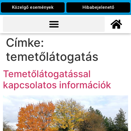
Közelgő események
Hibabejelenető
Címke:
temetőlátogatás
Temetőlátogatással
kapcsolatos információk