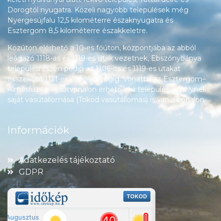
Dorogtól nyugatra. Közeli nagyobb települések még
Nyergesújfalu 12,5 kilométerre északnyugatra és
Esztergom 8,5 kilométerre északkeletre.
Közúton elérhető a 10-es főúton, központjába az abból
leágazó 1118-as és 1119-es utak vezetnek, Ebszőnybánya
településrészén pedig az 1106-os és 1119-es utakat
összekötő 1121-es út halad végig. Vonattal az Esztergom–
Almásfüzitő-vasútvonalon érhető el a település, amelynek
saját vasútállomása (Tokod vasútállomás) is van a vonalon.
Információk
Adatkezelés tájékoztató
GDPR