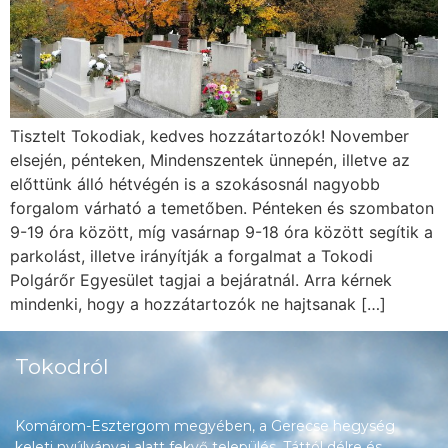
Tisztelt Tokodiak, kedves hozzátartozók! November
elsején, pénteken, Mindenszentek ünnepén, illetve az
előttünk álló hétvégén is a szokásosnál nagyobb
forgalom várható a temetőben. Pénteken és szombaton
9-19 óra között, míg vasárnap 9-18 óra között segítik a
parkolást, illetve irányítják a forgalmat a Tokodi
Polgárőr Egyesület tagjai a bejáratnál. Arra kérnek
mindenki, hogy a hozzátartozók ne hajtsanak […]
Tokodról
Komárom-Esztergom megyében, a Gerecse hegység
keleti nyúlványai alatt fekvő település, Táttól délre és